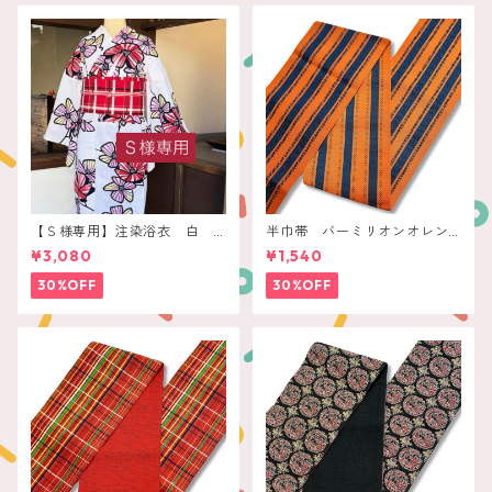
【Ｓ様専用】注染浴衣 白
半巾帯 バーミリオンオレン
赤いレトロフラワー
ジ ネイビー縞
¥3,080
¥1,540
30%OFF
30%OFF