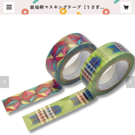
銘仙柄マスキングテープ【うさぎや
original】 | usagiya ashikaga