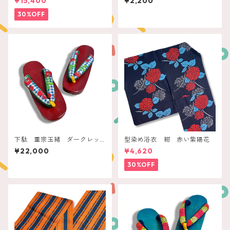
¥15,400
¥2,200
30%OFF
下駄 重宗玉緒 ダークレッ
型染め浴衣 紺 赤い紫陽花
ド チェリーチェック
¥22,000
¥4,620
30%OFF