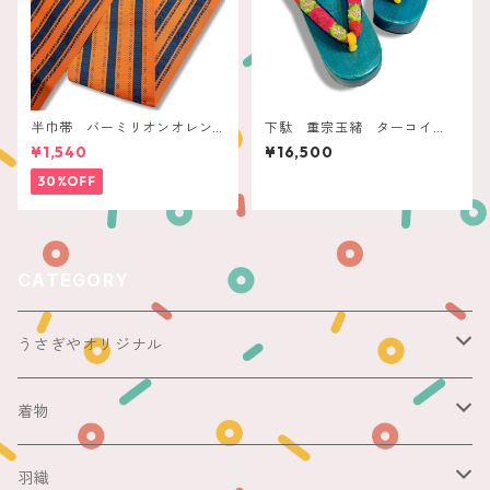
半巾帯 バーミリオンオレン
下駄 重宗玉緒 ターコイ
ジ ネイビー縞
ズ フラワー刺繍
¥1,540
¥16,500
30%OFF
CATEGORY
うさぎやオリジナル
ericoさん
着物
レース足袋
袷
羽織