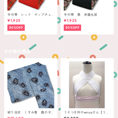
半巾帯 レッド ポップチェ
半巾帯 黒 赤龍丸紋
ック
¥1,925
¥1,925
30%OFF
30%OFF
その他の商品
絞り浴衣 くすみ青 鹿の子
うそつき衿のericoさん【うさ
にプチ蝶々
ぎやoriginal】