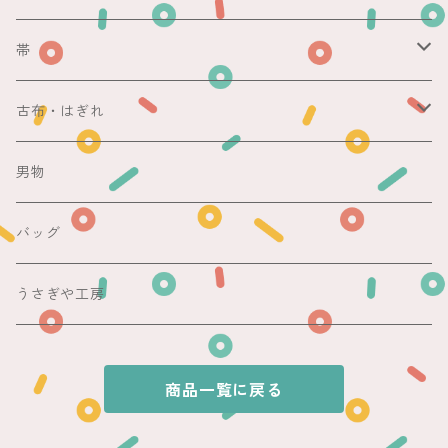
銘仙
マスキングテープ
単衣
銘仙
帯
紬
銘仙
防虫香
夏
その他
名古屋帯
古布・はぎれ
その他
紬
浴衣
袋帯
切売り
男物
その他
夏着物
銘仙
昼夜帯
銘仙集め
バッグ
銘仙
夏帯
木綿・麻
うさぎや工房
半幅帯
商品一覧に戻る
単帯