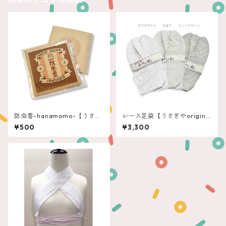
防虫香-hanamomo-【うさぎ
レース足袋【うさぎやorigina
やoriginal】
l】
¥500
¥3,300