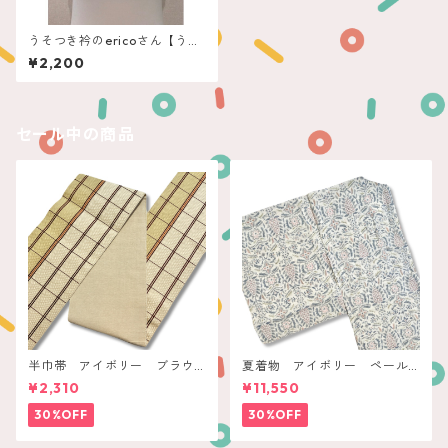
うそつき衿のericoさん【うさ
ぎやoriginal】
¥2,200
セール中の商品
半巾帯 アイボリー ブラウ
夏着物 アイボリー ペール
ンチェック
ボタニカル
¥2,310
¥11,550
30%OFF
30%OFF