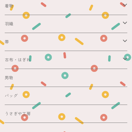
ericoさん
着物
レース足袋
袷
羽織
銘仙
マスキングテープ
単衣
銘仙
帯
紬
銘仙
防虫香
夏
その他
名古屋帯
古布・はぎれ
その他
紬
浴衣
袋帯
切売り
男物
その他
夏着物
銘仙
昼夜帯
銘仙集め
バッグ
銘仙
夏帯
木綿・麻
うさぎや工房
半幅帯