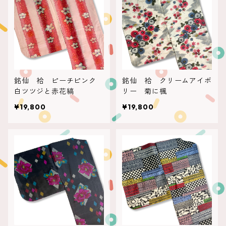
銘仙 袷 ピーチピンク
銘仙 袷 クリームアイボ
白ツツジと赤花縞
リー 菊に楓
¥19,800
¥19,800