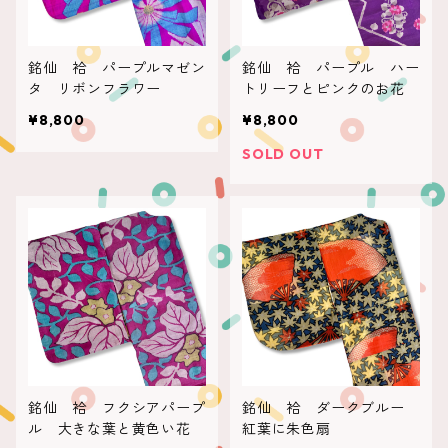
銘仙 袷 パープルマゼン
銘仙 袷 パープル ハー
タ リボンフラワー
トリーフとピンクのお花
¥8,800
¥8,800
SOLD OUT
銘仙 袷 フクシアパープ
銘仙 袷 ダークブルー
ル 大きな葉と黄色い花
紅葉に朱色扇