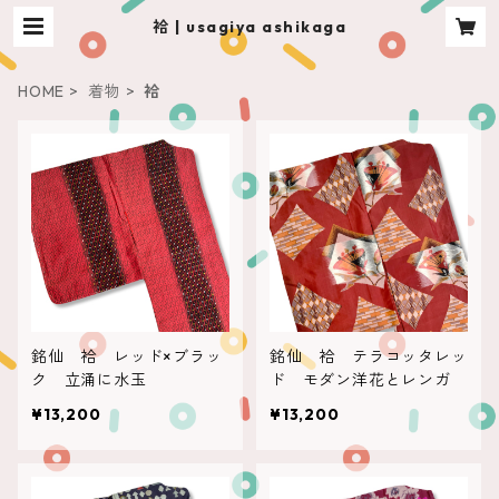
袷 | usagiya ashikaga
HOME
着物
袷
銘仙 袷 レッド×ブラッ
銘仙 袷 テラコッタレッ
ク 立涌に水玉
ド モダン洋花とレンガ
¥13,200
¥13,200