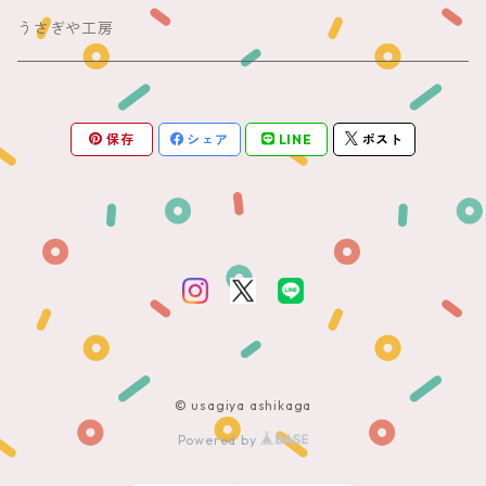
銘仙
夏帯
木綿・麻
うさぎや工房
半幅帯
保存
シェア
LINE
ポスト
単帯
© usagiya ashikaga
Powered by