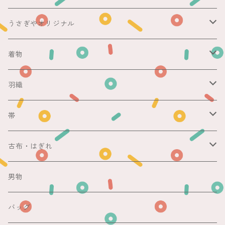
うさぎやオリジナル
ericoさん
着物
レース足袋
袷
羽織
銘仙
マスキングテープ
単衣
銘仙
帯
紬
銘仙
防虫香
夏
その他
名古屋帯
古布・はぎれ
その他
紬
浴衣
袋帯
切売り
男物
その他
夏着物
銘仙
昼夜帯
銘仙集め
バッグ