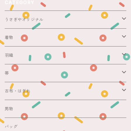
CATEGORY
うさぎやオリジナル
ericoさん
着物
レース足袋
袷
羽織
銘仙
マスキングテープ
単衣
銘仙
帯
紬
銘仙
防虫香
夏
その他
名古屋帯
古布・はぎれ
その他
紬
浴衣
袋帯
切売り
男物
その他
夏着物
銘仙
昼夜帯
銘仙集め
バッグ