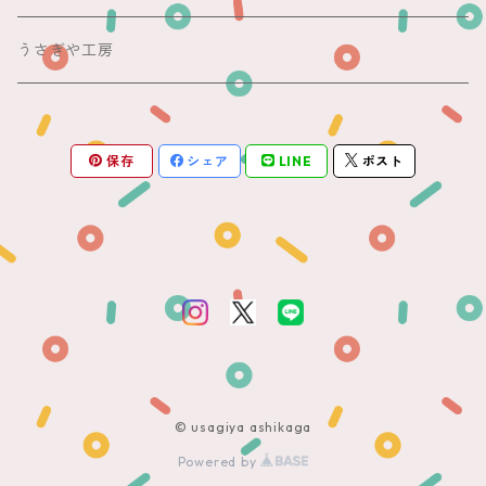
銘仙
夏帯
木綿・麻
うさぎや工房
半幅帯
保存
シェア
LINE
ポスト
単帯
© usagiya ashikaga
Powered by