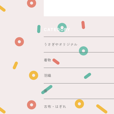
CATEGORY
うさぎやオリジナル
ericoさん
着物
レース足袋
袷
羽織
銘仙
マスキングテープ
単衣
銘仙
帯
紬
銘仙
防虫香
夏
その他
名古屋帯
古布・はぎれ