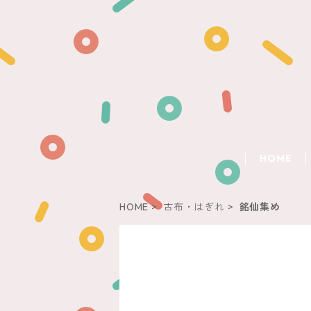
HOME
HOME
古布・はぎれ
銘仙集め