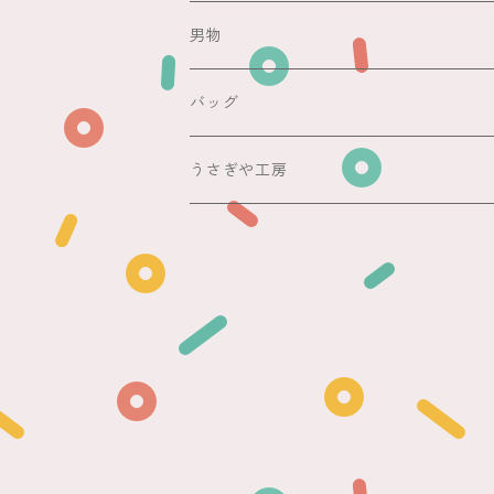
その他
紬
浴衣
袋帯
切売り
男物
その他
夏着物
銘仙
昼夜帯
銘仙集め
バッグ
銘仙
夏帯
木綿・麻
うさぎや工房
半幅帯
単帯