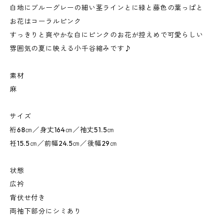
白地にブルーグレーの細い茎ラインとに緑と藤色の葉っぱと
お花はコーラルピンク
すっきりと爽やかな白にピンクのお花が控えめで可愛らしい
雰囲気の夏に映える小千谷縮みです♪
素材
麻
サイズ
裄68㎝／身丈164㎝／袖丈51.5㎝
衽15.5㎝／前幅24.5㎝／後幅29㎝
状態
広衿
背伏せ付き
両袖下部分にシミあり