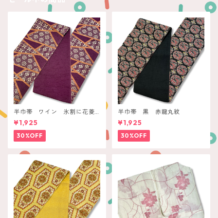
半巾帯 ワイン 氷割に花菱
半巾帯 黒 赤龍丸紋
亀甲
¥1,925
¥1,925
30%OFF
30%OFF