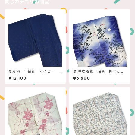
同じカテゴリの商品
夏着物 化繊縮 ネイビー
夏.単衣着物 瑠璃 撫子と萩
エアリードット
に赤蜻蛉
¥12,100
¥6,600