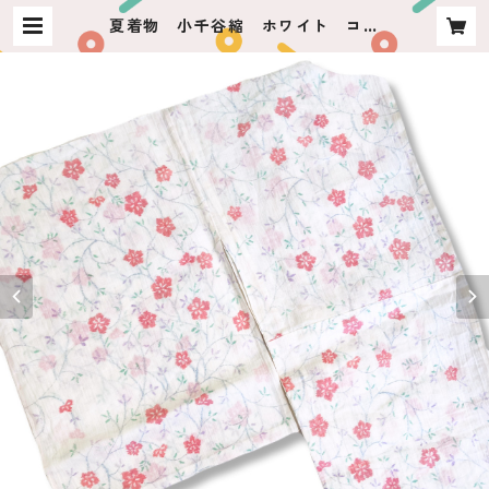
夏着物 小千谷縮 ホワイト コー
ラル枝花 | usagiya ashikaga