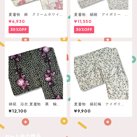
夏着物 麻 クリームホワイ
夏着物 絹縮 アイボリー
ト モダンローズ
ペールボタニカル
¥6,930
¥11,550
30%OFF
30%OFF
綿絽 浴衣.夏着物 黒 輪繋
夏着物 絹紅梅 アイボリ
ぎに朝顔
ー 小花唐草
¥12,100
¥9,900
セール中の商品