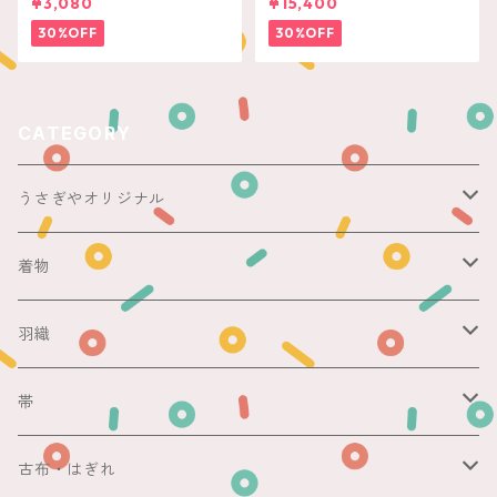
¥3,080
¥15,400
30%OFF
30%OFF
CATEGORY
うさぎやオリジナル
ericoさん
着物
レース足袋
袷
羽織
銘仙
マスキングテープ
単衣
銘仙
帯
紬
銘仙
防虫香
夏
その他
名古屋帯
古布・はぎれ