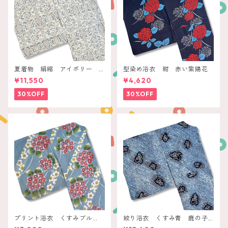
夏着物 絹縮 アイボリー
型染め浴衣 紺 赤い紫陽花
ペールボタニカル
¥11,550
¥4,620
30%OFF
30%OFF
プリント浴衣 くすみブル
絞り浴衣 くすみ青 鹿の子
ー 桃色紫陽花に白梅ライン
にプチ蝶々