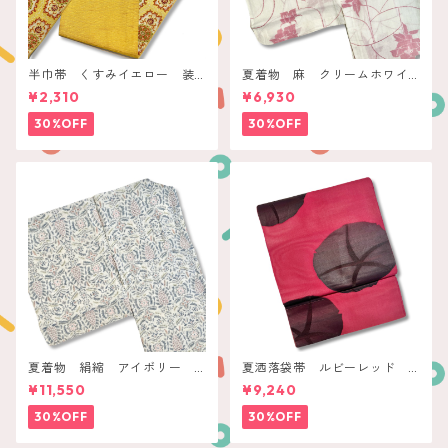
半巾帯 くすみイエロー 装
夏着物 麻 クリームホワイ
飾花亀甲
ト モダンローズ
¥2,310
¥6,930
30%OFF
30%OFF
夏着物 絹縮 アイボリー
夏洒落袋帯 ルビーレッド
ペールボタニカル
モダン朝顔
¥11,550
¥9,240
30%OFF
30%OFF