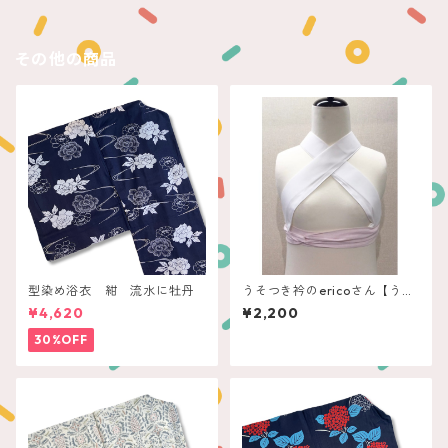
その他の商品
型染め浴衣 紺 流水に牡丹
うそつき衿のericoさん【うさ
ぎやoriginal】
¥4,620
¥2,200
30%OFF