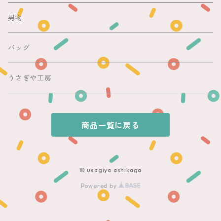
その他
紬
浴衣
袋帯
切売り
男物
その他
夏着物
銘仙
昼夜帯
銘仙集め
バッグ
銘仙
夏帯
木綿・麻
うさぎや工房
半幅帯
商品一覧に戻る
単帯
© usagiya ashikaga
Powered by