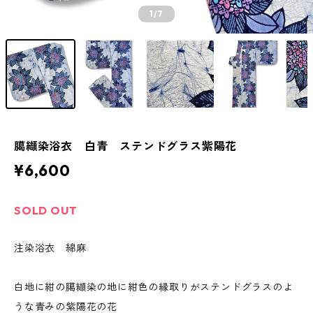
1
/7
臈纈染浴衣 白青 ステンドグラス紫陽花
¥6,600
SOLD OUT
注染浴衣 綿麻
白地に紺の臈纈染の地に紺色の縁取りがステンドグラスのよ
うな青みの紫陽花の花