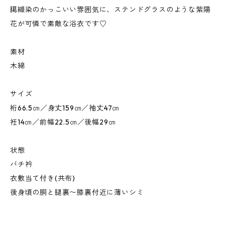
臈纈染のかっこいい雰囲気に、ステンドグラスのような紫陽
花が可憐で素敵な浴衣です♡
素材
木綿
サイズ
裄66.5㎝／身丈159㎝／袖丈47㎝
衽14㎝／前幅22.5㎝／後幅29㎝
状態
バチ衿
衣敷当て付き(共布)
後身頃の胴と腿裏〜膝裏付近に薄いシミ