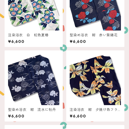
注染浴衣 白 虹色夏椿
型染め浴衣 紺 赤い紫陽花
¥6,600
¥6,600
型染め浴衣 紺 流水に牡丹
注染浴衣 紺 夕焼け色フラ
ワー
¥6,600
¥6,600