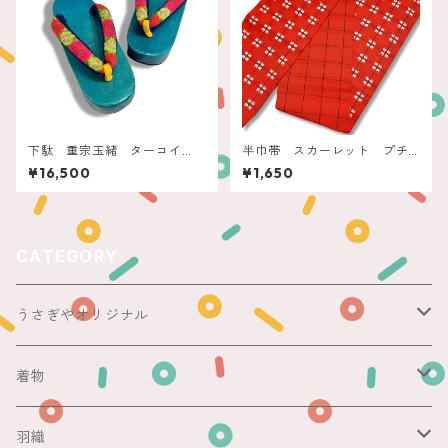
下駄 重宗玉緒 ターコイ
半巾帯 スカーレット プチ
ズ フラワー刺繍
蝶々
¥16,500
¥1,650
CATEGORY
うさぎやオリジナル
ericoさん
着物
レース足袋
袷
羽織