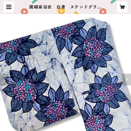
臈纈染浴衣 白青 ステンドグラス
紫陽花 | usagiya ashikaga