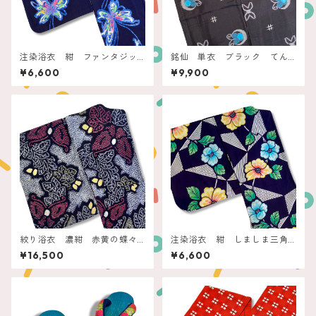
注染浴衣 紺 ファンタジッ
銘仙 単衣 ブラック てん
クバタフライ
とう虫と蝶
¥6,600
¥9,900
絞り浴衣 濃紺 赤黄の蝶々
注染浴衣 紺 しましま三角
と葉っぱ
とお花
¥16,500
¥6,600