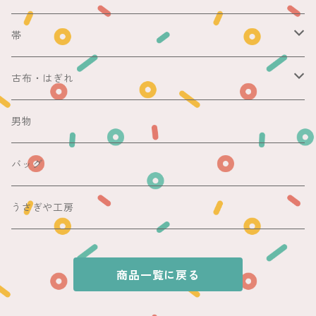
銘仙
マスキングテープ
単衣
銘仙
帯
紬
銘仙
防虫香
夏
その他
名古屋帯
古布・はぎれ
その他
紬
浴衣
袋帯
切売り
男物
その他
夏着物
銘仙
昼夜帯
銘仙集め
バッグ
銘仙
夏帯
木綿・麻
うさぎや工房
半幅帯
商品一覧に戻る
単帯