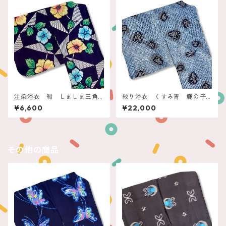
注染浴衣 紺 しましま三角
絞り浴衣 くすみ青 鹿の子
とお花
にプチ蝶々
¥6,600
¥22,000
その他の商品