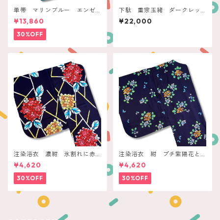
単帯 マリンブルー エンゼ
下駄 重宗玉緒 ダークレッ
ルフィッシュ
ド チェリーチェック
¥13,860
¥22,000
30%OFF
注染浴衣 濃紺 氷割れに赤
注染浴衣 紺 プチ紫陽花と
黄の紫陽花
蝶々
¥4,620
¥4,620
30%OFF
30%OFF