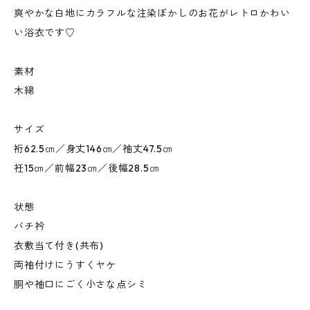
爽やかな白地にカラフルな注染ぼかしのお花がレトロかわい
い浴衣です♡
素材
木綿
サイズ
裄62.5㎝／身丈146㎝／袖丈47.5㎝
衽15㎝／前幅23㎝／後幅28.5㎝
状態
バチ衿
衣敷当て付き(共布)
両袖付けにうすくヤケ
胴や袖口にごく小さな点シミ