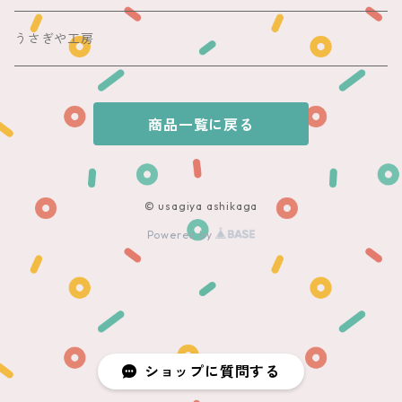
銘仙
夏帯
木綿・麻
うさぎや工房
半幅帯
商品一覧に戻る
単帯
© usagiya ashikaga
Powered by
ショップに質問する