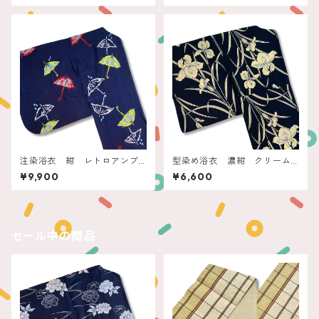
注染浴衣 紺 レトロアンブ
型染め浴衣 濃紺 クリーム
レラ
菖蒲
¥9,900
¥6,600
セール中の商品