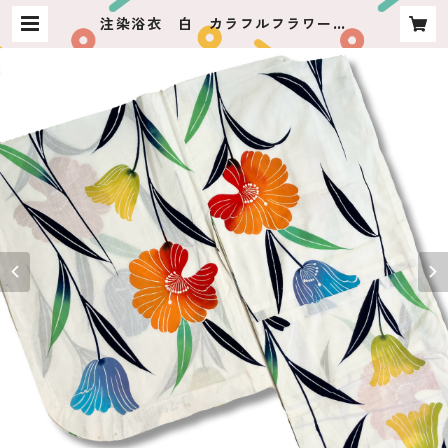
注染浴衣 白 カラフルフラワーラ
イン | usagiya ashikaga