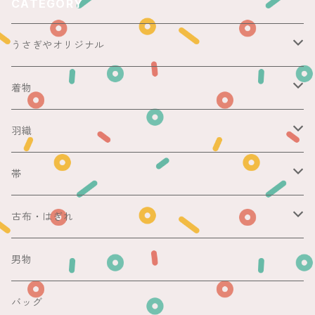
CATEGORY
うさぎやオリジナル
ericoさん
着物
レース足袋
袷
羽織
銘仙
マスキングテープ
単衣
銘仙
帯
紬
銘仙
防虫香
夏
その他
名古屋帯
古布・はぎれ
その他
紬
浴衣
袋帯
切売り
男物
その他
夏着物
銘仙
昼夜帯
銘仙集め
バッグ