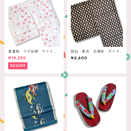
夏着物 小千谷縮 ホワイ
銘仙 単衣 白黒赤 ダイヤ
ト コーラル枝花
クロスドット
¥19,250
¥6,600
30%OFF