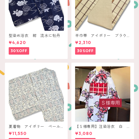
型染め浴衣 紺 流水に牡丹
半巾帯 アイボリー ブラウ
ンチェック
¥4,620
¥2,310
30%OFF
30%OFF
夏着物 アイボリー ペール
【Ｓ様専用】注染浴衣 白
ボタニカル
赤いレトロフラワー
¥11,550
¥3,080