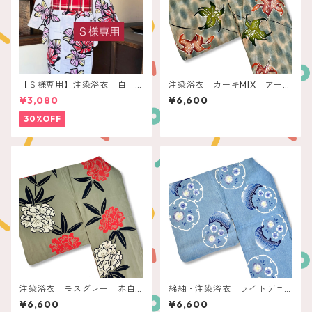
【Ｓ様専用】注染浴衣 白
注染浴衣 カーキMIX アース
赤いレトロフラワー
カラーリリー
¥3,080
¥6,600
30%OFF
注染浴衣 モスグレー 赤白
綿紬・注染浴衣 ライトデニ
の石楠花
ムブルー 雪輪に撫子
¥6,600
¥6,600