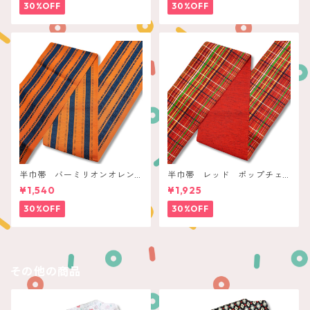
30%OFF
30%OFF
半巾帯 バーミリオンオレン
半巾帯 レッド ポップチェ
ジ ネイビー縞
ック
¥1,540
¥1,925
30%OFF
30%OFF
その他の商品