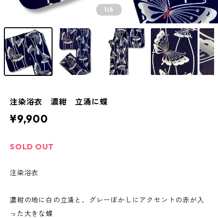
1
/6
注染浴衣 濃紺 立涌に蝶
¥9,900
SOLD OUT
注染浴衣
濃紺の地に白の立涌と、グレーぼかしにアクセントの赤が入
った大きな蝶