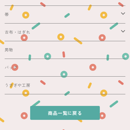
銘仙
マスキングテープ
単衣
銘仙
帯
紬
銘仙
防虫香
夏
その他
名古屋帯
古布・はぎれ
その他
紬
浴衣
袋帯
切売り
男物
その他
夏着物
銘仙
昼夜帯
銘仙集め
バッグ
銘仙
夏帯
木綿・麻
うさぎや工房
半幅帯
商品一覧に戻る
単帯