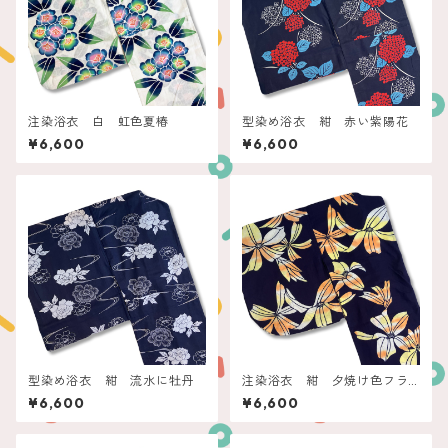
注染浴衣 白 虹色夏椿
型染め浴衣 紺 赤い紫陽花
¥6,600
¥6,600
型染め浴衣 紺 流水に牡丹
注染浴衣 紺 夕焼け色フラ
ワー
¥6,600
¥6,600