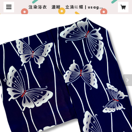
注染浴衣 濃紺 立涌に蝶 | usagiy
a ashikaga