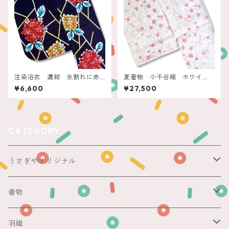
注染浴衣 濃紺 氷割れに赤
夏着物 小千谷縮 ホワイ
黄の紫陽花
ト コーラル枝花
¥6,600
¥27,500
CATEGORY
うさぎやオリジナル
ericoさん
着物
レース足袋
袷
羽織