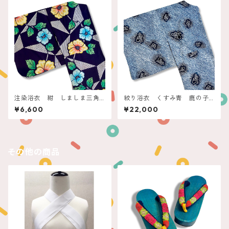
注染浴衣 紺 しましま三角
絞り浴衣 くすみ青 鹿の子
とお花
にプチ蝶々
¥6,600
¥22,000
その他の商品