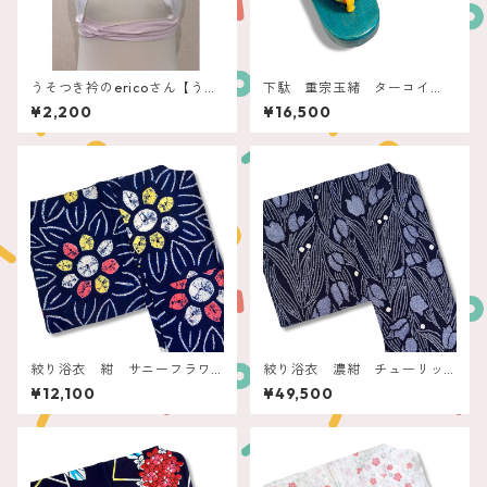
うそつき衿のericoさん【うさ
下駄 重宗玉緒 ターコイ
ぎやoriginal】
ズ フラワー刺繍
¥2,200
¥16,500
絞り浴衣 紺 サニーフラワ
絞り浴衣 濃紺 チューリッ
ー
プ
¥12,100
¥49,500