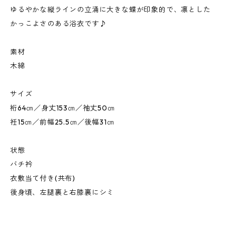
ゆるやかな縦ラインの立涌に大きな蝶が印象的で、凛とした
かっこよさのある浴衣です♪
素材
木綿
サイズ
裄64㎝／身丈153㎝／袖丈50㎝
衽15㎝／前幅25.5㎝／後幅31㎝
状態
バチ衿
衣敷当て付き(共布)
後身頃、左腿裏と右膝裏にシミ