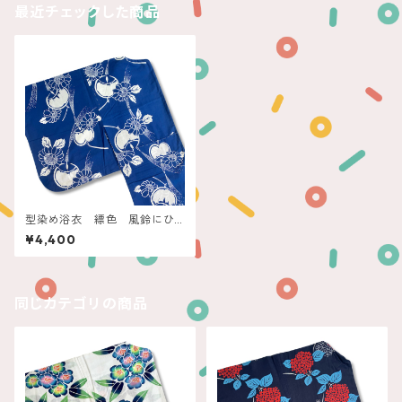
最近チェックした商品
型染め浴衣 縹色 風鈴にひ
まわり
¥4,400
同じカテゴリの商品