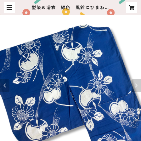
型染め浴衣 縹色 風鈴にひまわり
| usagiya ashikaga