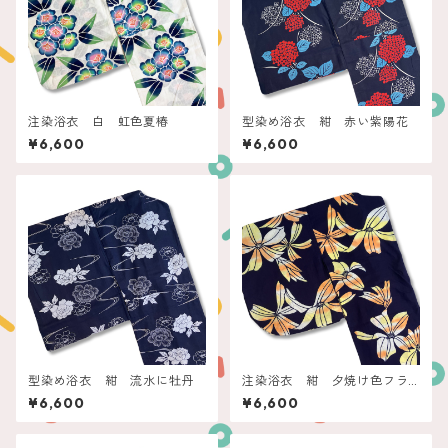
注染浴衣 白 虹色夏椿
型染め浴衣 紺 赤い紫陽花
¥6,600
¥6,600
型染め浴衣 紺 流水に牡丹
注染浴衣 紺 夕焼け色フラ
ワー
¥6,600
¥6,600