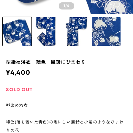
1
/4
型染め浴衣 縹色 風鈴にひまわり
¥4,400
SOLD OUT
型染め浴衣
縹色(落ち着いた青色)の地に白い風鈴と小菊のようなひまわ
りの花