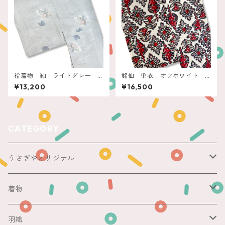
袷着物 紬 ライトグレー
銘仙 単衣 オフホワイト
蝶々
モザイクタイルアート
¥13,200
¥16,500
CATEGORY
うさぎやオリジナル
ericoさん
着物
レース足袋
袷
羽織