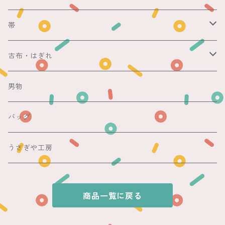
銘仙
マスキングテープ
単衣
銘仙
帯
紬
銘仙
防虫香
夏
その他
名古屋帯
古布・はぎれ
その他
紬
浴衣
袋帯
切売り
男物
その他
夏着物
銘仙
昼夜帯
銘仙集め
バッグ
銘仙
夏帯
木綿・麻
うさぎや工房
半幅帯
商品一覧に戻る
単帯