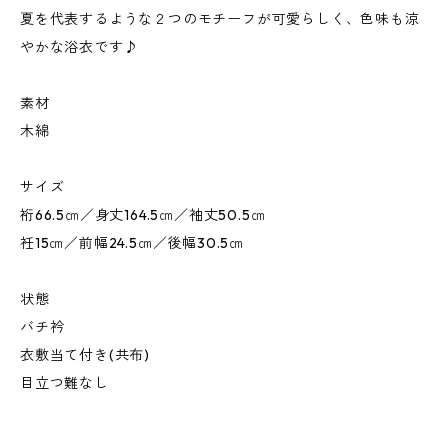
夏を代表するような２つのモチーフが可愛らしく、色味も涼
やかな浴衣です♪
素材
木綿
サイズ
裄66.5㎝／身丈164.5㎝／袖丈50.5㎝
衽15㎝／前幅24.5㎝／後幅30.5㎝
状態
バチ衿
衣敷当て付き(共布)
目立つ難なし