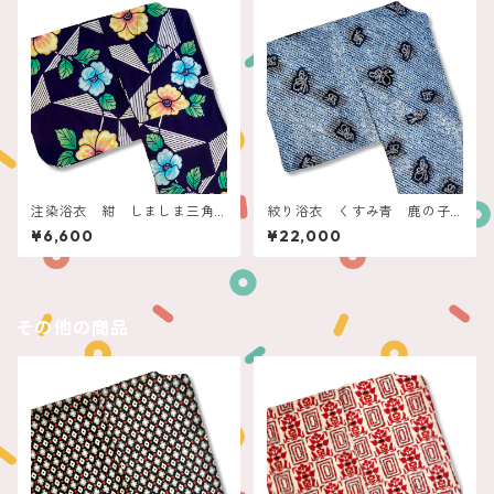
注染浴衣 紺 しましま三角
絞り浴衣 くすみ青 鹿の子
とお花
にプチ蝶々
¥6,600
¥22,000
その他の商品