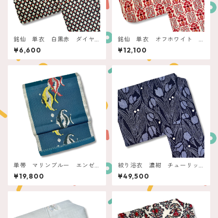
銘仙 単衣 白黒赤 ダイヤ
銘仙 単衣 オフホワイト
クロスドット
赤い四角と抽象フラワー
¥6,600
¥12,100
単帯 マリンブルー エンゼ
絞り浴衣 濃紺 チューリッ
ルフィッシュ
プ
¥19,800
¥49,500