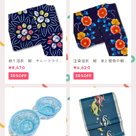
絞り浴衣 紺 サニーフラワ
注染浴衣 紺 朱と橙色の朝
ー
顔
¥8,470
¥4,620
30%OFF
30%OFF