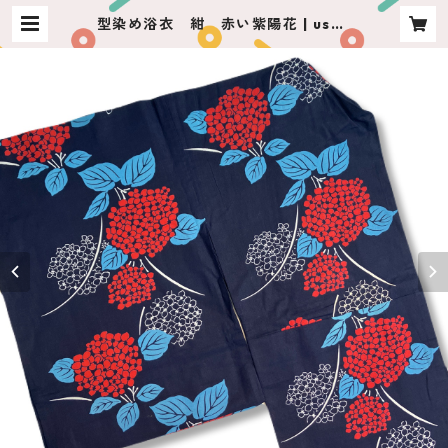
型染め浴衣 紺 赤い紫陽花 | usag
iya ashikaga