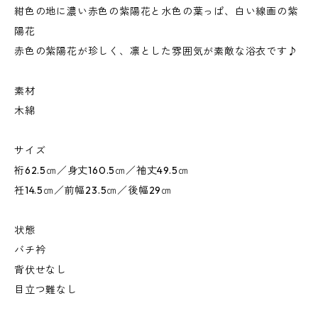
紺色の地に濃い赤色の紫陽花と水色の葉っぱ、白い線画の紫
陽花
赤色の紫陽花が珍しく、凛とした雰囲気が素敵な浴衣です♪
素材
木綿
サイズ
裄62.5㎝／身丈160.5㎝／袖丈49.5㎝
衽14.5㎝／前幅23.5㎝／後幅29㎝
状態
バチ衿
背伏せなし
目立つ難なし