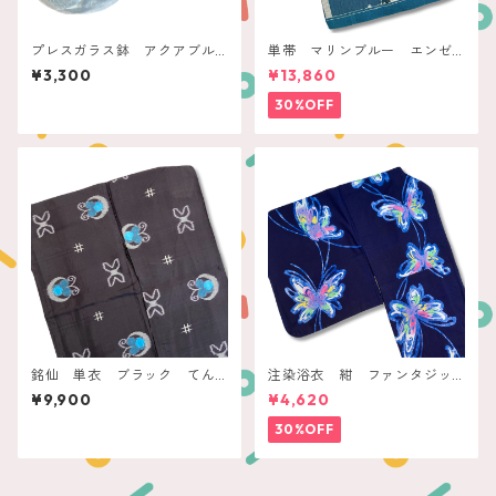
プレスガラス鉢 アクアブル
単帯 マリンブルー エンゼ
ー ミルキーリム
ルフィッシュ
¥3,300
¥13,860
30%OFF
銘仙 単衣 ブラック てん
注染浴衣 紺 ファンタジッ
とう虫と蝶
クバタフライ
¥9,900
¥4,620
30%OFF