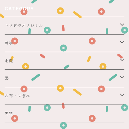
CATEGORY
うさぎやオリジナル
ericoさん
着物
レース足袋
袷
羽織
銘仙
マスキングテープ
単衣
銘仙
帯
紬
銘仙
防虫香
夏
その他
名古屋帯
古布・はぎれ
その他
紬
浴衣
袋帯
切売り
男物
その他
夏着物