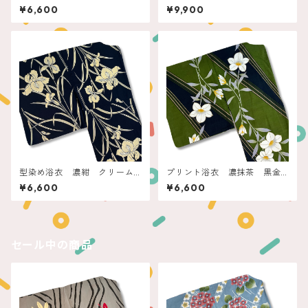
ムブルー 雪輪に撫子
レラ
¥6,600
¥9,900
型染め浴衣 濃紺 クリーム
プリント浴衣 濃抹茶 黒金
菖蒲
ラインに白花
¥6,600
¥6,600
セール中の商品