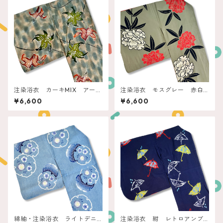
注染浴衣 カーキMIX アース
注染浴衣 モスグレー 赤白
カラーリリー
の石楠花
¥6,600
¥6,600
綿紬・注染浴衣 ライトデニ
注染浴衣 紺 レトロアンブ