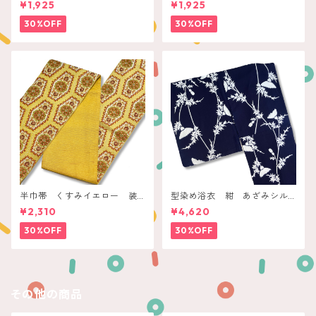
¥1,925
¥1,925
30%OFF
30%OFF
半巾帯 くすみイエロー 装
型染め浴衣 紺 あざみシル
飾花亀甲
エット
¥2,310
¥4,620
30%OFF
30%OFF
その他の商品