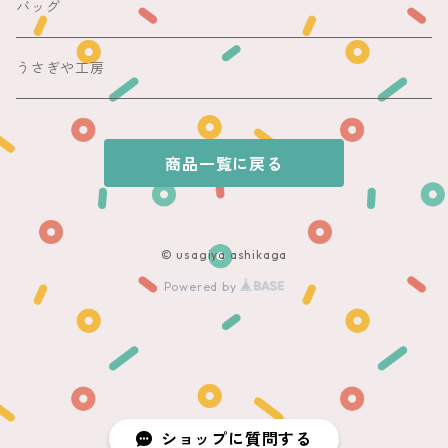
銘仙
昼夜帯
銘仙集め
バッグ
銘仙
夏帯
木綿・麻
うさぎや工房
半幅帯
商品一覧に戻る
単帯
© usagiya ashikaga
Powered by
ショップに質問する