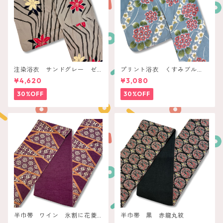
注染浴衣 サンドグレー ゼ
プリント浴衣 くすみブル
ブラストライプに赤白花
ー 桃色紫陽花に白梅ライン
¥4,620
¥3,080
30%OFF
30%OFF
半巾帯 ワイン 氷割に花菱
半巾帯 黒 赤龍丸紋
亀甲