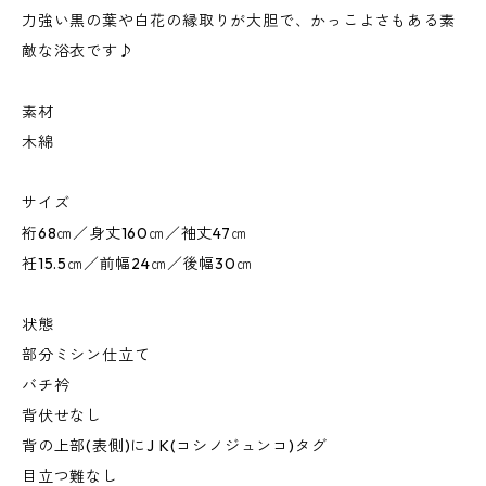
力強い黒の葉や白花の縁取りが大胆で、かっこよさもある素
敵な浴衣です♪
素材
木綿
サイズ
裄68㎝／身丈160㎝／袖丈47㎝
衽15.5㎝／前幅24㎝／後幅30㎝
状態
部分ミシン仕立て
バチ衿
背伏せなし
背の上部(表側)にJ K(コシノジュンコ)タグ
目立つ難なし