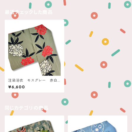
最近チェックした商品
注染浴衣 モスグレー 赤白
の石楠花
¥6,600
同じカテゴリの商品