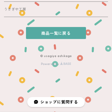
銘仙
夏帯
木綿・麻
うさぎや工房
半幅帯
商品一覧に戻る
単帯
© usagiya ashikaga
Powered by
ショップに質問する