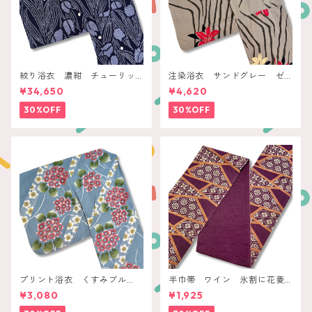
絞り浴衣 濃紺 チューリッ
注染浴衣 サンドグレー ゼ
プ
ブラストライプに赤白花
¥34,650
¥4,620
30%OFF
30%OFF
プリント浴衣 くすみブル
半巾帯 ワイン 氷割に花菱
ー 桃色紫陽花に白梅ライン
亀甲
¥3,080
¥1,925