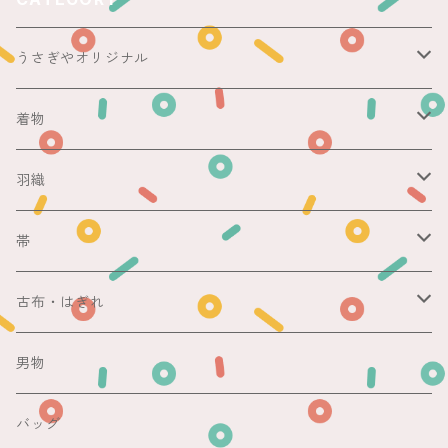
うさぎやオリジナル
ericoさん
着物
レース足袋
袷
羽織
銘仙
マスキングテープ
単衣
銘仙
帯
紬
銘仙
防虫香
夏
その他
名古屋帯
古布・はぎれ
その他
紬
浴衣
袋帯
切売り
男物
その他
夏着物
銘仙
昼夜帯
銘仙集め
バッグ