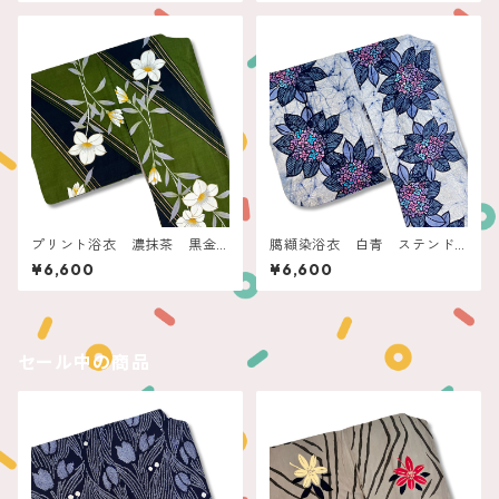
プリント浴衣 濃抹茶 黒金
臈纈染浴衣 白青 ステンド
ラインに白花
グラス紫陽花
¥6,600
¥6,600
セール中の商品