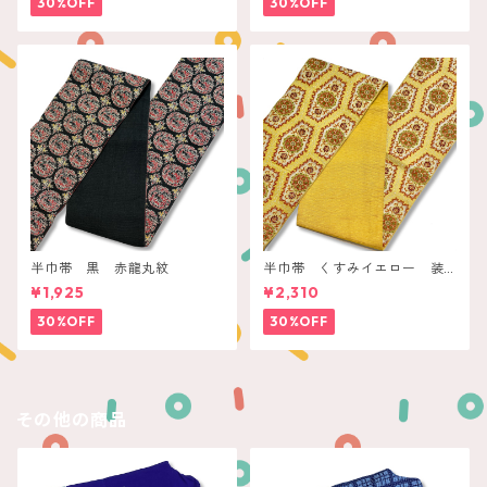
30%OFF
30%OFF
半巾帯 黒 赤龍丸紋
半巾帯 くすみイエロー 装
飾花亀甲
¥1,925
¥2,310
30%OFF
30%OFF
その他の商品