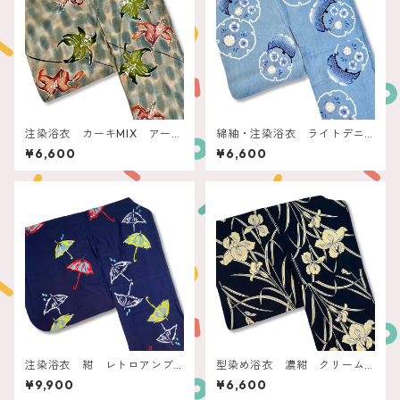
注染浴衣 カーキMIX アース
綿紬・注染浴衣 ライトデニ
カラーリリー
ムブルー 雪輪に撫子
¥6,600
¥6,600
注染浴衣 紺 レトロアンブ
型染め浴衣 濃紺 クリーム
レラ
菖蒲
¥9,900
¥6,600