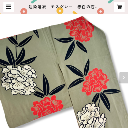
注染浴衣 モスグレー 赤白の石楠
花 | usagiya ashikaga