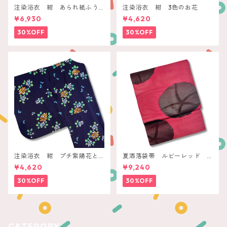
注染浴衣 紺 あられ紙ふう
注染浴衣 紺 3色のお花
せん
¥6,930
¥4,620
30%OFF
30%OFF
注染浴衣 紺 プチ紫陽花と
夏洒落袋帯 ルビーレッド
蝶々
モダン朝顔
¥4,620
¥9,240
30%OFF
30%OFF
CATEGORY