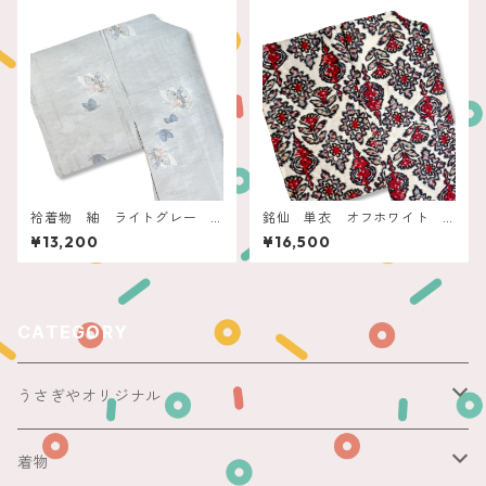
袷着物 紬 ライトグレー
銘仙 単衣 オフホワイト
蝶々
モザイクタイルアート
¥13,200
¥16,500
CATEGORY
うさぎやオリジナル
ericoさん
着物