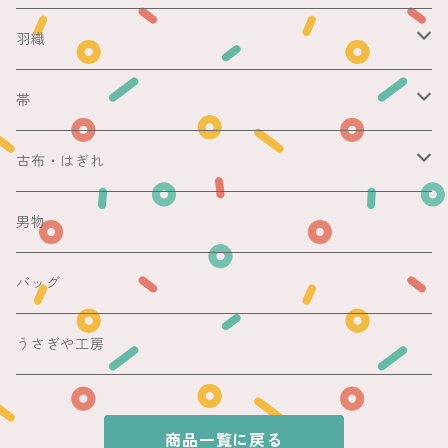
レース足袋
袷
羽織
銘仙
マスキングテープ
単衣
銘仙
帯
紬
銘仙
防虫香
夏
その他
名古屋帯
古布・はぎれ
その他
紬
浴衣
袋帯
切売り
男物
その他
夏着物
銘仙
昼夜帯
銘仙集め
バッグ
銘仙
夏帯
木綿・麻
うさぎや工房
半幅帯
商品一覧に戻る