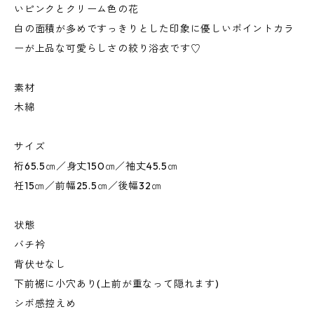
いピンクとクリーム色の花
白の面積が多めですっきりとした印象に優しいポイントカラ
ーが上品な可愛らしさの絞り浴衣です♡
素材
木綿
サイズ
裄65.5㎝／身丈150㎝／袖丈45.5㎝
衽15㎝／前幅25.5㎝／後幅32㎝
状態
バチ衿
背伏せなし
下前裾に小穴あり(上前が重なって隠れます)
シボ感控えめ