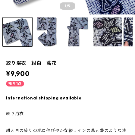
1
/5
絞り浴衣 紺白 蔦花
¥9,900
残り1点
International shipping available
絞り浴衣
紺と白の絞りの地に伸びやかな縦ラインの蔦と蕾のような淡