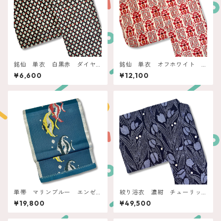
銘仙 単衣 白黒赤 ダイヤ
銘仙 単衣 オフホワイト
クロスドット
赤い四角と抽象フラワー
¥6,600
¥12,100
単帯 マリンブルー エンゼ
絞り浴衣 濃紺 チューリッ
ルフィッシュ
プ
¥19,800
¥49,500