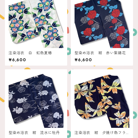
注染浴衣 白 虹色夏椿
型染め浴衣 紺 赤い紫陽花
¥6,600
¥6,600
型染め浴衣 紺 流水に牡丹
注染浴衣 紺 夕焼け色フラ
ワー