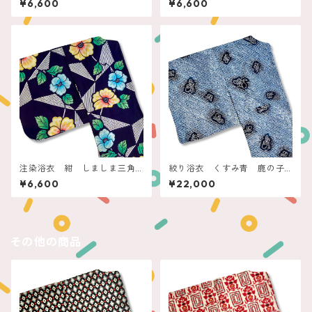
¥6,600
¥6,600
注染浴衣 紺 しましま三角
絞り浴衣 くすみ青 鹿の子
とお花
にプチ蝶々
¥6,600
¥22,000
その他の商品