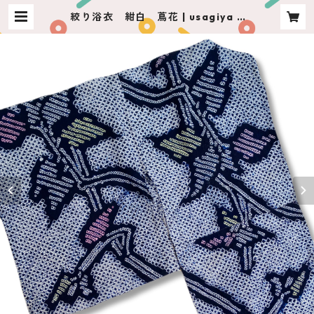
絞り浴衣 紺白 蔦花 | usagiya a
shikaga