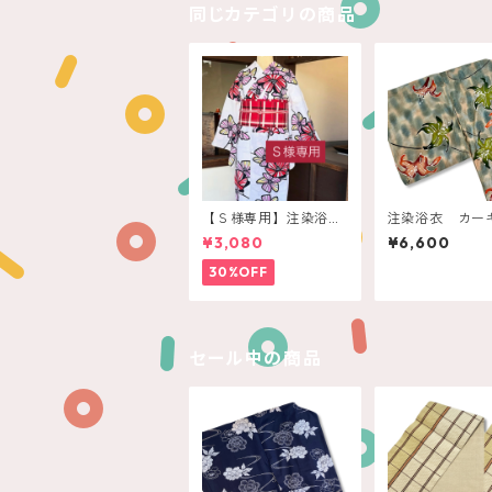
同じカテゴリの商品
【Ｓ様専用】注染浴
注染浴衣 カーキ
衣 白 赤いレトロフ
アースカラー
¥3,080
¥6,600
ラワー
30%OFF
セール中の商品