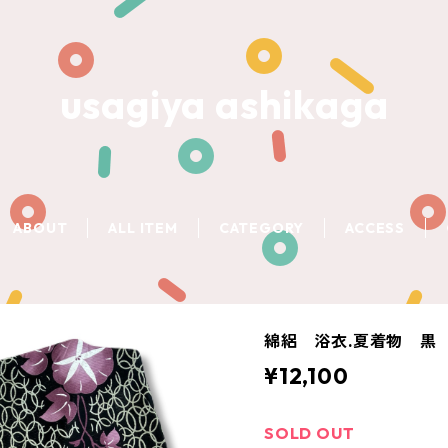
usagiya ashikaga
ABOUT
ALL ITEM
CATEGORY
ACCESS
綿絽 浴衣.夏着物 黒
¥12,100
SOLD OUT