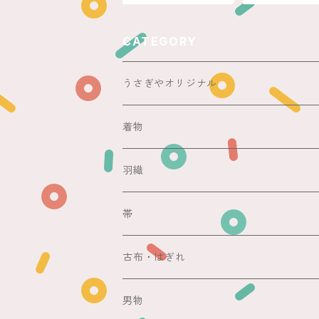
CATEGORY
うさぎやオリジナル
ericoさん
着物
レース足袋
袷
羽織
銘仙
マスキングテープ
単衣
銘仙
帯
紬
銘仙
防虫香
夏
その他
名古屋帯
古布・はぎれ
その他
紬
浴衣
袋帯
切売り
男物