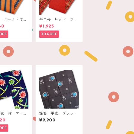
帯 バーミリオン
半巾帯 レッド ポッ
ンジ ネイビー縞
プチェック
40
¥1,925
OFF
30%OFF
浴衣 紺 マーガ
銘仙 単衣 ブラッ
トに三日月リーフ
ク てんとう虫と蝶
20
¥9,900
OFF