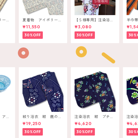
ボリー
夏着物 アイボリー
【Ｓ様専用】注染浴
半巾
ク
ペールボタニカル
衣 白 赤いレトロフ
オレ
¥11,550
¥3,080
¥1,5
ラワー
30%OFF
30%OFF
30%
 アク
絞り浴衣 紺 鹿の子
注染浴衣 紺 プチ紫
注染
キーリ
ドットにお花と蝶々
陽花と蝶々
レッ
¥19,250
¥4,620
¥4,6
30%OFF
30%OFF
30%