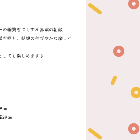
物
ーの輪繋ぎにくすみ赤紫の朝顔
繋ぎ柄と、朝顔の伸びやかな縦ライ
としても楽しめます♪
9㎝
幅29㎝