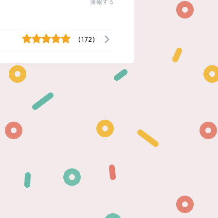
通報する
(172)