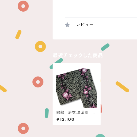
レビュー
最近チェックした商品
綿絽 浴衣.夏着物
黒 輪繋ぎに朝顔
¥12,100