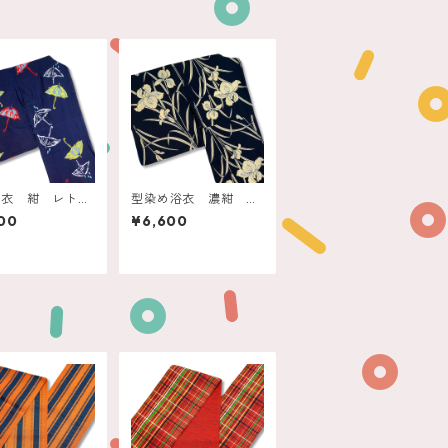
浴衣 紺 レトロ
型染め浴衣 濃紺 ク
ブレラ
リーム菖蒲
00
¥6,600