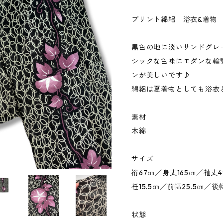
プリント綿絽 浴衣&着
黒色の地に淡いサンドグレ
シックな色味にモダンな輪
ンが美しいです♪
綿絽は夏着物としても浴衣
素材
木綿
サイズ
裄67㎝／身丈165㎝／袖丈4
衽15.5㎝／前幅25.5㎝／後
状態