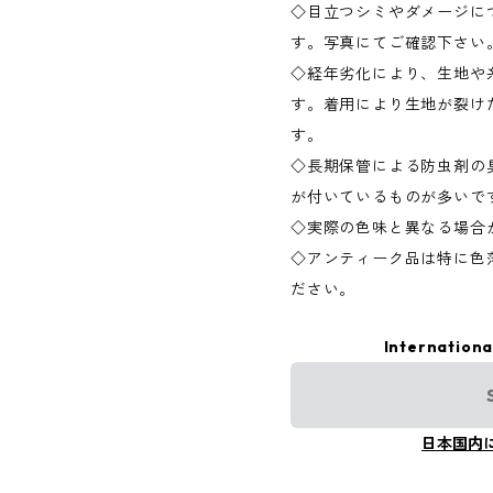
◇目立つシミやダメージに
す。写真にてご確認下さい
◇経年劣化により、生地や
す。着用により生地が裂け
す。
◇長期保管による防虫剤の
が付いているものが多いで
◇実際の色味と異なる場合
◇アンティーク品は特に色
ださい。
Internationa
日本国内