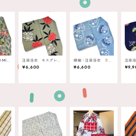
MIX
注染浴衣 モスグレ
綿紬・注染浴衣 ライ
注染
リリー
ー 赤白の石楠花
トデニムブルー 雪輪
アン
¥6,600
¥6,600
¥9,9
に撫子