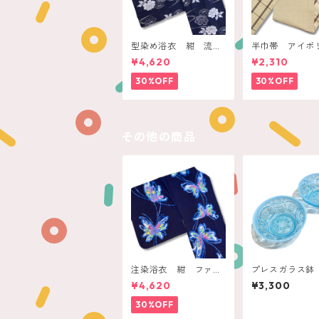
型染め浴衣 紺 流水
半巾帯 アイ
に牡丹
ブラウンチェッ
¥4,620
¥2,310
30%OFF
30%OFF
その他の商品
注染浴衣 紺 ファン
プレスガラス鉢
タジックバタフライ
アブルー ミル
¥4,620
¥3,300
ム
30%OFF