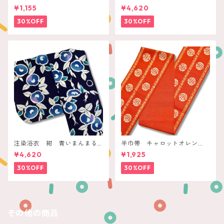
飾ボタニカル
ケ
¥1,155
¥4,620
30%OFF
30%OFF
注染浴衣 紺 青いまんまる
半巾帯 キャロットオレン
椿
ジ 花丸と唐草ライン
¥4,620
¥1,925
30%OFF
30%OFF
その他の商品