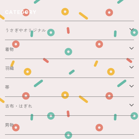
CATEGORY
うさぎやオリジナル
ericoさん
着物
レース足袋
袷
羽織
銘仙
マスキングテープ
単衣
銘仙
帯
紬
銘仙
防虫香
夏
その他
名古屋帯
古布・はぎれ
その他
紬
浴衣
袋帯
切売り
男物