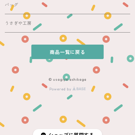
その他
夏着物
銘仙
昼夜帯
銘仙集め
バッグ
銘仙
夏帯
木綿・麻
うさぎや工房
半幅帯
商品一覧に戻る
単帯
© usagiya ashikaga
Powered by