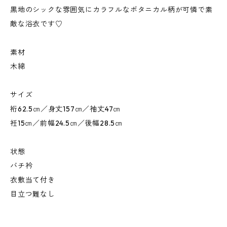
黒地のシックな雰囲気にカラフルなボタニカル柄が可憐で素
敵な浴衣です♡
素材
木綿
サイズ
裄62.5㎝／身丈157㎝／袖丈47㎝
衽15㎝／前幅24.5㎝／後幅28.5㎝
状態
バチ衿
衣敷当て付き
目立つ難なし