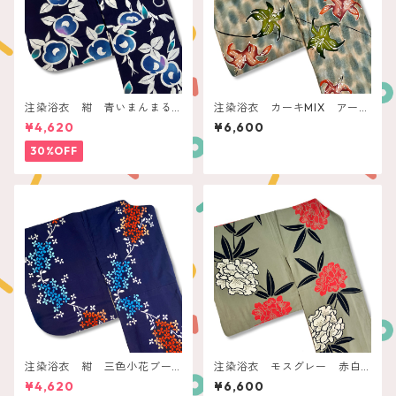
注染浴衣 紺 青いまんまる
注染浴衣 カーキMIX アース
椿
カラーリリー
¥4,620
¥6,600
30%OFF
注染浴衣 紺 三色小花ブー
注染浴衣 モスグレー 赤白
ケ
の石楠花
¥4,620
¥6,600