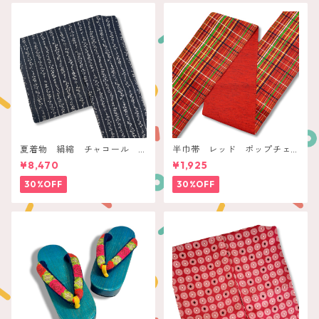
夏着物 絹縮 チャコール
半巾帯 レッド ポップチェ
ボタニカル抽象縞
ック
¥8,470
¥1,925
30%OFF
30%OFF