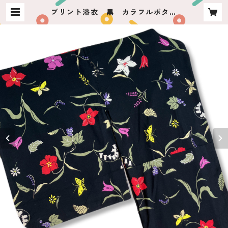
プリント浴衣 黒 カラフルボタニ
カル | usagiya ashikaga