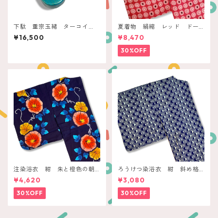
下駄 重宗玉緒 ターコイ
夏着物 絹縮 レッド ドー
ズ フラワー刺繍
ナツドット
¥16,500
¥8,470
30%OFF
注染浴衣 紺 朱と橙色の朝
ろうけつ染浴衣 紺 斜め格
顔
子に鱗
¥4,620
¥3,080
30%OFF
30%OFF