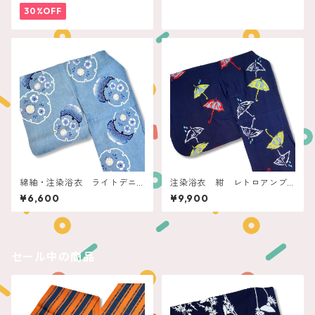
30%OFF
綿紬・注染浴衣 ライトデニ
注染浴衣 紺 レトロアンブ
ムブルー 雪輪に撫子
レラ
¥6,600
¥9,900
セール中の商品