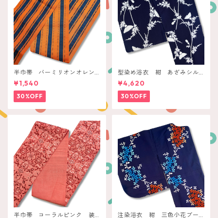
半巾帯 バーミリオンオレン
型染め浴衣 紺 あざみシル
ジ ネイビー縞
エット
¥1,540
¥4,620
30%OFF
30%OFF
半巾帯 コーラルピンク 装
注染浴衣 紺 三色小花ブー