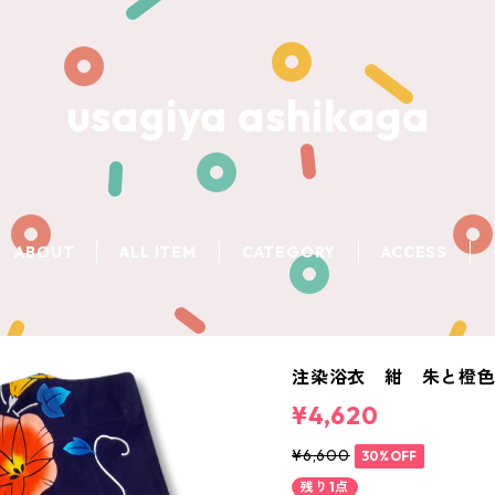
usagiya ashikaga
ABOUT
ALL ITEM
CATEGORY
ACCESS
注染浴衣 紺 朱と橙
¥4,620
¥6,600
30%OFF
残り1点