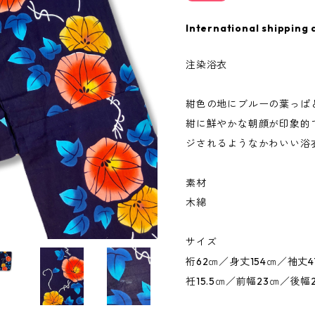
International shipping 
注染浴衣
紺色の地にブルーの葉っぱ
紺に鮮やかな朝顔が印象的
ジされるようなかわいい浴
素材
木綿
サイズ
裄62㎝／身丈154㎝／袖丈4
衽15.5㎝／前幅23㎝／後幅2