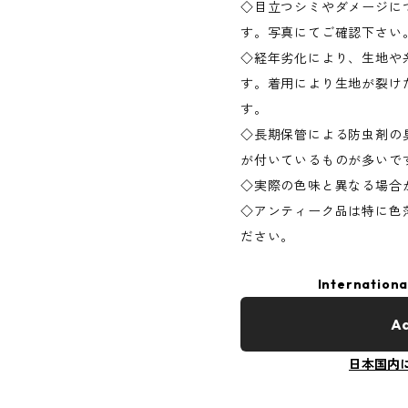
◇目立つシミやダメージに
す。写真にてご確認下さい
◇経年劣化により、生地や
す。着用により生地が裂け
す。
◇長期保管による防虫剤の
が付いているものが多いで
◇実際の色味と異なる場合
◇アンティーク品は特に色
ださい。
Internationa
Ad
日本国内