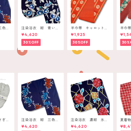
三色小
注染浴衣 紺 青いま
半巾帯 キャロットオ
半巾
んまる椿
レンジ 花丸と唐草ラ
に青
¥4,620
¥1,925
¥1,5
イン
30%OFF
30%OFF
30%
さぎや
注染浴衣 紺 三色小
注染浴衣 濃紺 氷割
夏着
花ブーケ
れに赤黄の紫陽花
ド 
¥4,620
¥4,620
¥8,4