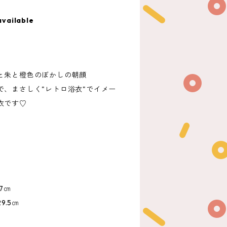
available
と朱と橙色のぼかしの朝顔
で、まさしく"レトロ浴衣"でイメー
衣です♡
7㎝
9.5㎝