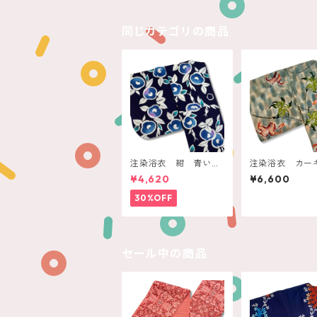
同じカテゴリの商品
注染浴衣 紺 青いま
注染浴衣 カーキ
んまる椿
アースカラー
¥4,620
¥6,600
30%OFF
セール中の商品