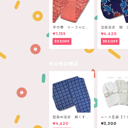
半巾帯 コーラルピン
注染浴衣 紺 
ク 装飾ボタニカル
花ブーケ
¥1,155
¥4,620
30%OFF
30%OFF
その他の商品
型染め浴衣 紺くすみ
レース足袋【う
青 ドットチェック
original】
¥4,620
¥3,300