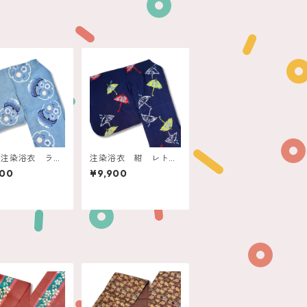
・注染浴衣 ライ
注染浴衣 紺 レトロ
ニムブルー 雪輪
アンブレラ
600
¥9,900
子