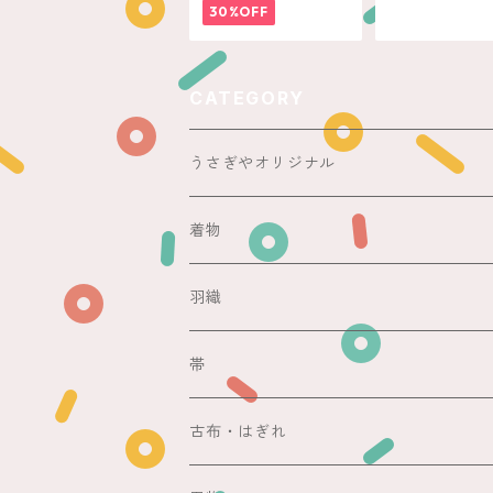
30%OFF
CATEGORY
うさぎやオリジナル
ericoさん
着物
レース足袋
袷
羽織
銘仙
マスキングテープ
単衣
銘仙
帯
紬
銘仙
防虫香
夏
その他
名古屋帯
古布・はぎれ
その他
紬