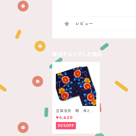
レビュー
最近チェックした商品
注染浴衣 紺 朱と橙
色の朝顔
¥4,620
30%OFF