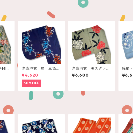
MIX
注染浴衣 紺 三色小
注染浴衣 モスグレ
綿紬
リリー
花ブーケ
ー 赤白の石楠花
トデ
¥4,620
¥6,600
¥6,
に撫
30%OFF