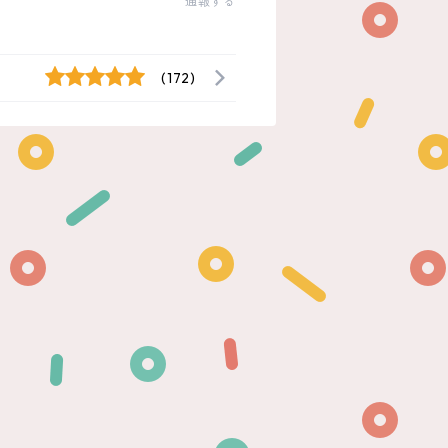
通報する
(172)