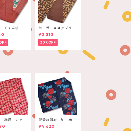
帯 くすみ桃 桜
半巾帯 ココアブラウ
緑ライン
ン 桐の花
40
¥2,310
OFF
30%OFF
物 絹縮 レッ
型染め浴衣 紺 赤い
ドーナツドット
紫陽花
70
¥4,620