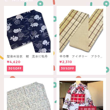
型染め浴衣 紺 流水に牡丹
半巾帯 アイボリー ブラウ
ンチェック
¥4,620
¥2,310
30%OFF
30%OFF