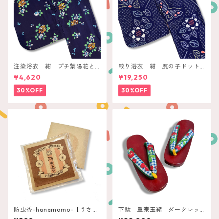
注染浴衣 紺 プチ紫陽花と
絞り浴衣 紺 鹿の子ドット
蝶々
にお花と蝶々
¥4,620
¥19,250
30%OFF
30%OFF
防虫香-hanamomo-【うさぎ
下駄 重宗玉緒 ダークレッ
やoriginal】
ド チェリーチェック