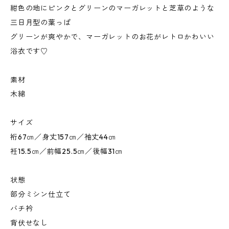
紺色の地にピンクとグリーンのマーガレットと芝草のような
三日月型の葉っぱ
グリーンが爽やかで、マーガレットのお花がレトロかわいい
浴衣です♡
素材
木綿
サイズ
裄67㎝／身丈157㎝／袖丈44㎝
衽15.5㎝／前幅25.5㎝／後幅31㎝
状態
部分ミシン仕立て
バチ衿
背伏せなし