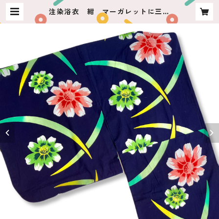
注染浴衣 紺 マーガレットに三日
月リーフ | usagiya ashikaga