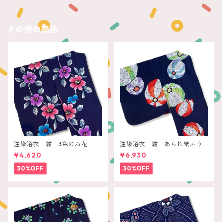
その他の商品
注染浴衣 紺 3色のお花
注染浴衣 紺 あられ紙ふう
せん
¥4,620
¥6,930
30%OFF
30%OFF