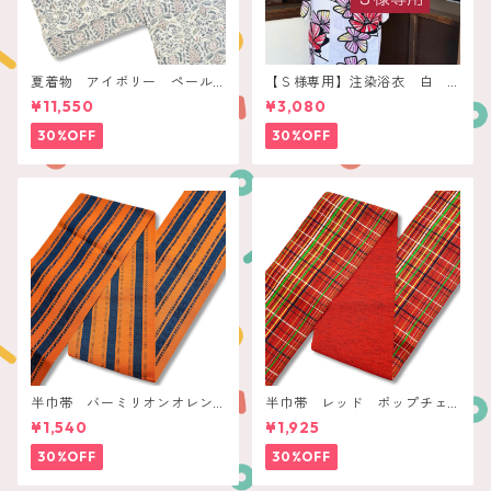
夏着物 アイボリー ペール
【Ｓ様専用】注染浴衣 白
ボタニカル
赤いレトロフラワー
¥11,550
¥3,080
30%OFF
30%OFF
半巾帯 バーミリオンオレン
半巾帯 レッド ポップチェ
ジ ネイビー縞
ック
¥1,540
¥1,925
30%OFF
30%OFF