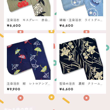
注染浴衣 モスグレー 赤白
綿紬・注染浴衣 ライトデニ
の石楠花
ムブルー 雪輪に撫子
¥6,600
¥6,600
注染浴衣 紺 レトロアンブ
型染め浴衣 濃紺 クリーム
レラ
菖蒲
¥9,900
¥6,600
セール中の商品