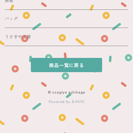
袋帯
切売り
男物
その他
夏着物
銘仙
昼夜帯
銘仙集め
バッグ
銘仙
夏帯
木綿・麻
うさぎや工房
半幅帯
商品一覧に戻る
単帯
© usagiya ashikaga
Powered by