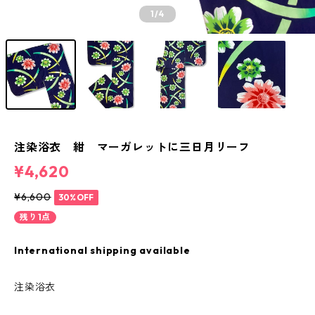
1
/4
注染浴衣 紺 マーガレットに三日月リーフ
¥4,620
¥6,600
30%OFF
残り1点
International shipping available
注染浴衣