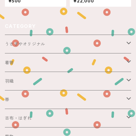
¥500
¥22,000
CATEGORY
うさぎやオリジナル
ericoさん
着物
レース足袋
袷
羽織
銘仙
マスキングテープ
単衣
銘仙
帯
紬
銘仙
防虫香
夏
その他
名古屋帯
古布・はぎれ
その他
紬
浴衣