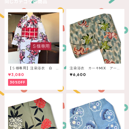
同じカテゴリの商品
【Ｓ様専用】注染浴衣 白
注染浴衣 カーキMIX アース
赤いレトロフラワー
カラーリリー
¥3,080
¥6,600
30%OFF