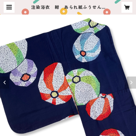
注染浴衣 紺 あられ紙ふうせん |
usagiya ashikaga