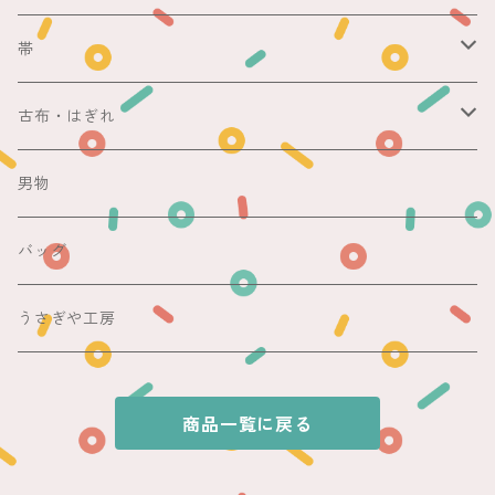
銘仙
マスキングテープ
単衣
銘仙
帯
紬
銘仙
防虫香
夏
その他
名古屋帯
古布・はぎれ
その他
紬
浴衣
袋帯
切売り
男物
その他
夏着物
銘仙
昼夜帯
銘仙集め
バッグ
銘仙
夏帯
木綿・麻
うさぎや工房
半幅帯
商品一覧に戻る
単帯