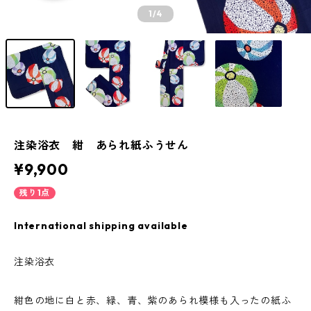
1
/4
注染浴衣 紺 あられ紙ふうせん
¥9,900
残り1点
International shipping available
注染浴衣
紺色の地に白と赤、緑、青、紫のあられ模様も入ったの紙ふ