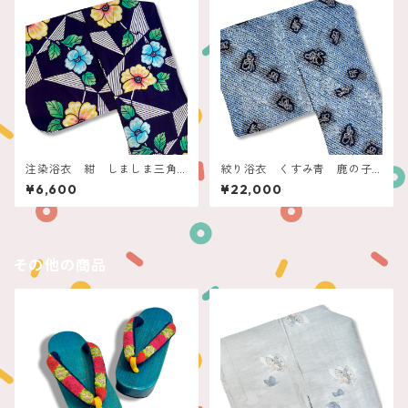
注染浴衣 紺 しましま三角
絞り浴衣 くすみ青 鹿の子
とお花
にプチ蝶々
¥6,600
¥22,000
その他の商品