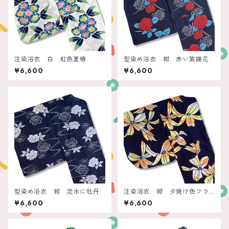
注染浴衣 白 虹色夏椿
型染め浴衣 紺 赤い紫陽花
¥6,600
¥6,600
型染め浴衣 紺 流水に牡丹
注染浴衣 紺 夕焼け色フラ
ワー
¥6,600
¥6,600