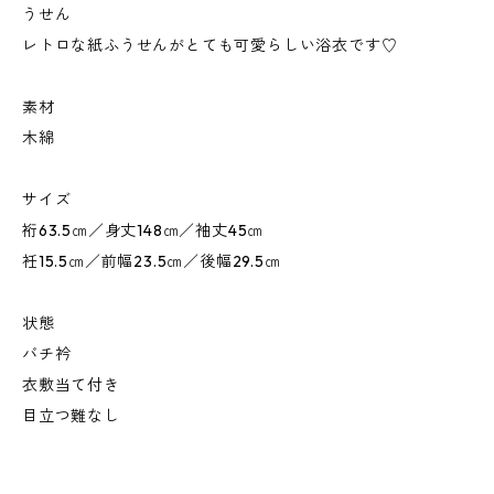
うせん
レトロな紙ふうせんがとても可愛らしい浴衣です♡
素材
木綿
サイズ
裄63.5㎝／身丈148㎝／袖丈45㎝
衽15.5㎝／前幅23.5㎝／後幅29.5㎝
状態
バチ衿
衣敷当て付き
目立つ難なし