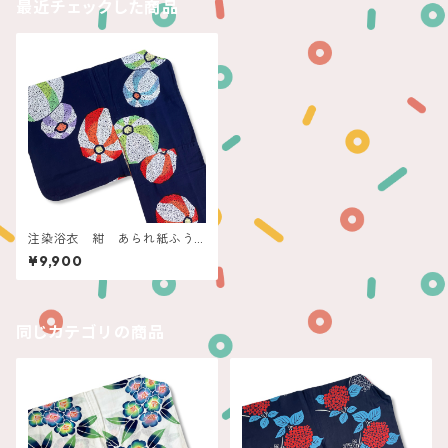
最近チェックした商品
注染浴衣 紺 あられ紙ふう
せん
¥9,900
同じカテゴリの商品