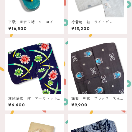
下駄 重宗玉緒 ターコイ
袷着物 紬 ライトグレー
ズ フラワー刺繍
蝶々
¥16,500
¥13,200
注染浴衣 紺 マーガレット
銘仙 単衣 ブラック てん
に三日月リーフ
とう虫と蝶
¥6,600
¥9,900