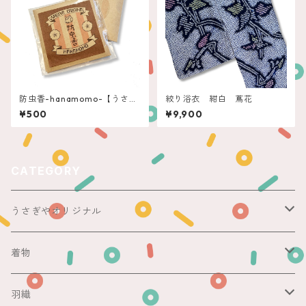
防虫香-hanamomo-【うさぎ
絞り浴衣 紺白 蔦花
やoriginal】
¥500
¥9,900
CATEGORY
うさぎやオリジナル
ericoさん
着物
レース足袋
袷
羽織