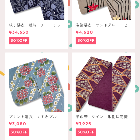
絞り浴衣 濃紺 チューリッ
注染浴衣 サンドグレー ゼ
プ
ブラストライプに赤白花
¥34,650
¥4,620
30%OFF
30%OFF
プリント浴衣 くすみブル
半巾帯 ワイン 氷割に花菱
ー 桃色紫陽花に白梅ライン
亀甲
¥3,080
¥1,925
30%OFF
30%OFF