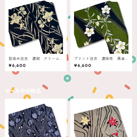
型染め浴衣 濃紺 クリーム
プリント浴衣 濃抹茶 黒金
菖蒲
ラインに白花
¥6,600
¥6,600
セール中の商品