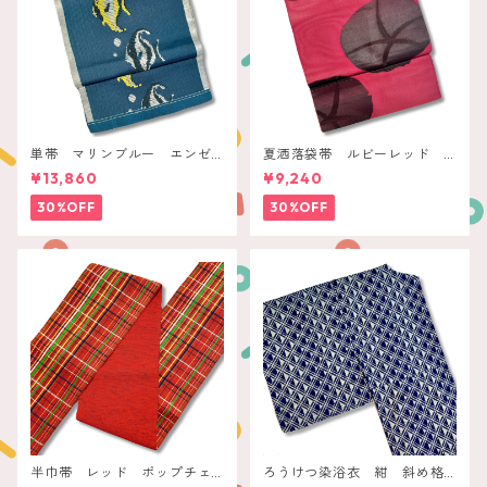
単帯 マリンブルー エンゼ
夏洒落袋帯 ルビーレッド
ルフィッシュ
モダン朝顔
¥13,860
¥9,240
30%OFF
30%OFF
半巾帯 レッド ポップチェ
ろうけつ染浴衣 紺 斜め格