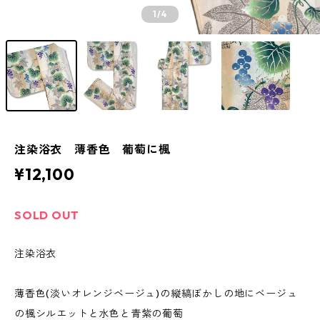
1
/4
注染浴衣 薄香色 葡萄に楓
¥12,100
SOLD OUT
注染浴衣
薄香色(淡いオレンジベージュ)の縦縞ぼかしの地にベージュ
の楓シルエットと水色と青紫の葡萄