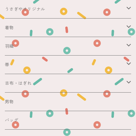
うさぎやオリジナル
ericoさん
着物
レース足袋
袷
羽織
銘仙
マスキングテープ
単衣
銘仙
帯
紬
銘仙
防虫香
夏
その他
名古屋帯
古布・はぎれ
その他
紬
浴衣
袋帯
切売り
男物
その他
夏着物
銘仙
昼夜帯
銘仙集め
バッグ
銘仙