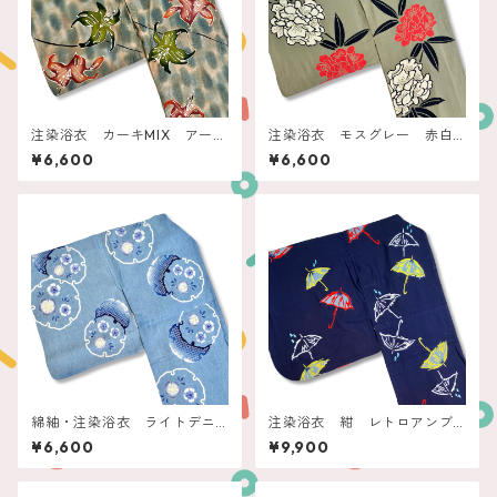
注染浴衣 カーキMIX アース
注染浴衣 モスグレー 赤白
カラーリリー
の石楠花
¥6,600
¥6,600
綿紬・注染浴衣 ライトデニ
注染浴衣 紺 レトロアンブ
ムブルー 雪輪に撫子
レラ
¥6,600
¥9,900