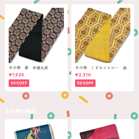
半巾帯 黒 赤龍丸紋
半巾帯 くすみイエロー 装
飾花亀甲
¥1,925
¥2,310
30%OFF
30%OFF
その他の商品