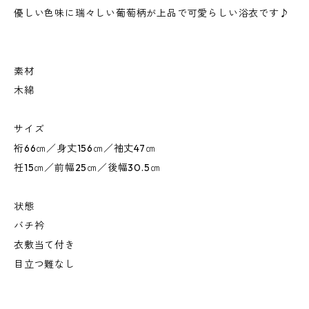
優しい色味に瑞々しい葡萄柄が上品で可愛らしい浴衣です♪
素材
木綿
サイズ
裄66㎝／身丈156㎝／袖丈47㎝
衽15㎝／前幅25㎝／後幅30.5㎝
状態
バチ衿
衣敷当て付き
目立つ難なし