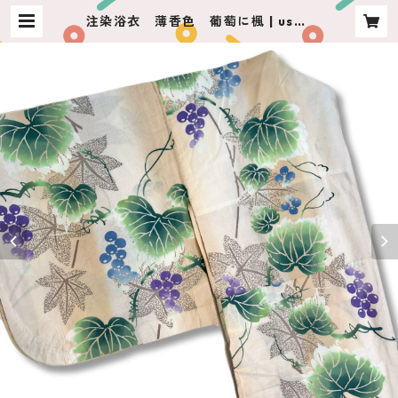
注染浴衣 薄香色 葡萄に楓 | usag
iya ashikaga