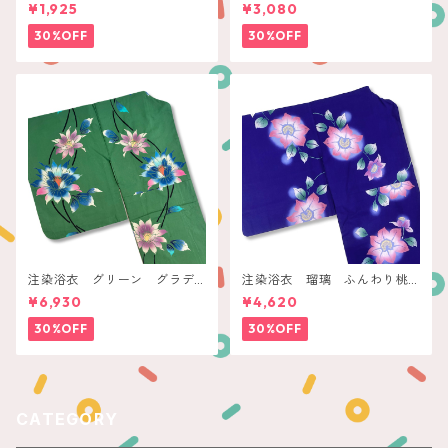
ック
子に鱗
¥1,925
¥3,080
30%OFF
30%OFF
注染浴衣 グリーン グラデ
注染浴衣 瑠璃 ふんわり桃
ーションフラワー
色クレマチス
¥6,930
¥4,620
30%OFF
30%OFF
CATEGORY