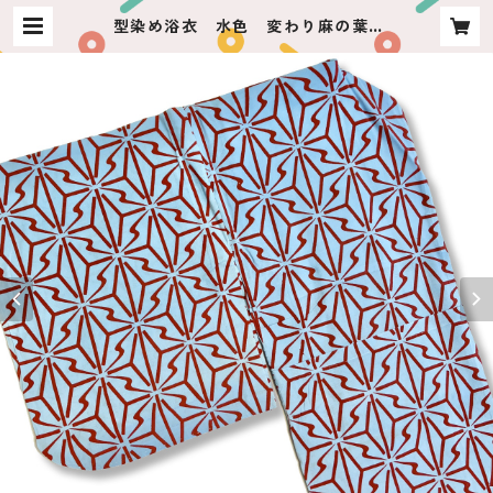
型染め浴衣 水色 変わり麻の葉 |
usagiya ashikaga