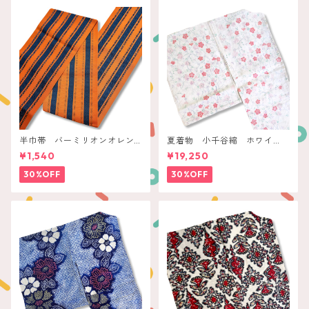
半巾帯 バーミリオンオレン
夏着物 小千谷縮 ホワイ
ジ ネイビー縞
ト コーラル枝花
¥1,540
¥19,250
30%OFF
30%OFF