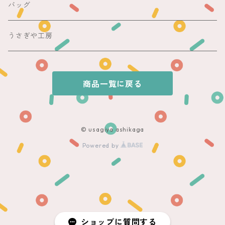
夏着物
銘仙
昼夜帯
銘仙集め
バッグ
銘仙
夏帯
木綿・麻
うさぎや工房
半幅帯
商品一覧に戻る
単帯
© usagiya ashikaga
Powered by
ショップに質問する