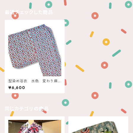
最近チェックした商品
型染め浴衣 水色 変わり麻
の葉
¥6,600
同じカテゴリの商品