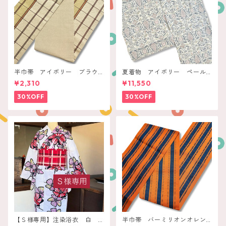
半巾帯 アイボリー ブラウ
夏着物 アイボリー ペール
ンチェック
ボタニカル
¥2,310
¥11,550
30%OFF
30%OFF
【Ｓ様専用】注染浴衣 白
半巾帯 バーミリオンオレン