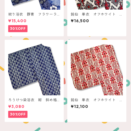
絞り浴衣 群青 フラワーラ
銘仙 単衣 オフホワイト
イン
モザイクタイルアート
¥15,400
¥16,500
30%OFF
ろうけつ染浴衣 紺 斜め格
銘仙 単衣 オフホワイト
子に鱗
赤い四角と抽象フラワー
¥3,080
¥12,100
30%OFF