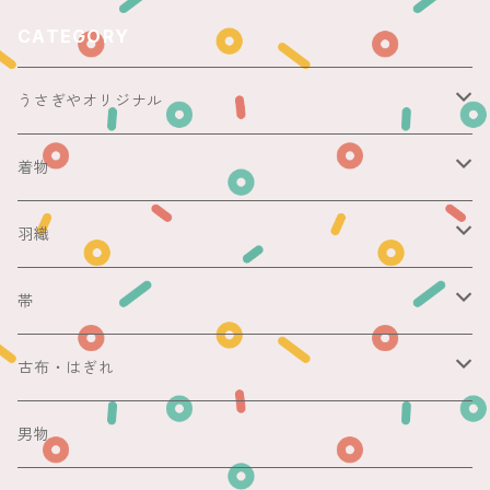
CATEGORY
うさぎやオリジナル
ericoさん
着物
レース足袋
袷
羽織
銘仙
マスキングテープ
単衣
銘仙
帯
紬
銘仙
防虫香
夏
その他
名古屋帯
古布・はぎれ
その他
紬
浴衣
袋帯
切売り
男物
その他