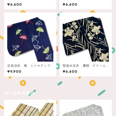
の石楠花
ムブルー 雪輪に撫子
¥6,600
¥6,600
注染浴衣 紺 レトロアンブ
型染め浴衣 濃紺 クリーム
レラ
菖蒲
¥9,900
¥6,600
セール中の商品