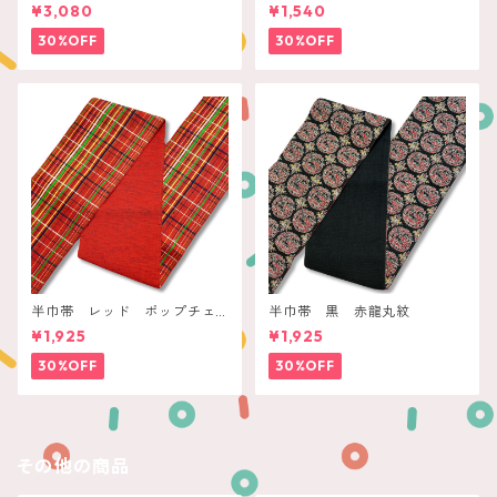
赤いレトロフラワー
ジ ネイビー縞
¥3,080
¥1,540
30%OFF
30%OFF
半巾帯 レッド ポップチェ
半巾帯 黒 赤龍丸紋
ック
¥1,925
¥1,925
30%OFF
30%OFF
その他の商品