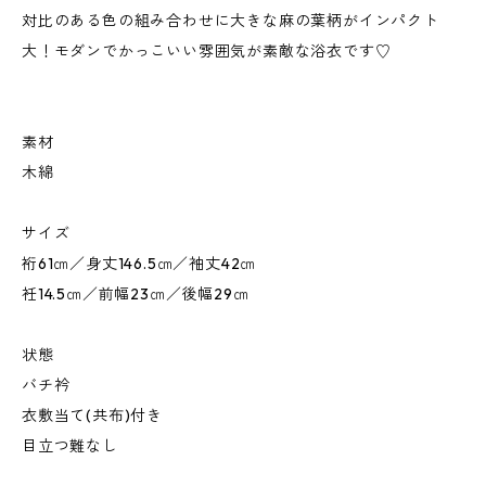
対比のある色の組み合わせに大きな麻の葉柄がインパクト
大！モダンでかっこいい雰囲気が素敵な浴衣です♡
素材
木綿
サイズ
裄61㎝／身丈146.5㎝／袖丈42㎝
衽14.5㎝／前幅23㎝／後幅29㎝
状態
バチ衿
衣敷当て(共布)付き
目立つ難なし