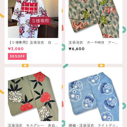
【Ｓ様専用】注染浴衣 白
注染浴衣 カーキMIX アース
赤いレトロフラワー
カラーリリー
¥3,080
¥6,600
30%OFF
注染浴衣 モスグレー 赤白
綿紬・注染浴衣 ライトデニ