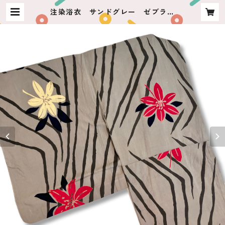
注染浴衣 サンドグレー ゼブラス
トライプに赤白花 | usagiya ashik
aga