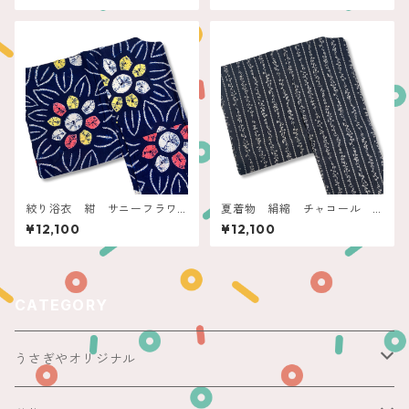
絞り浴衣 紺 サニーフラワ
夏着物 絹縮 チャコール
ー
ボタニカル抽象縞
¥12,100
¥12,100
CATEGORY
うさぎやオリジナル