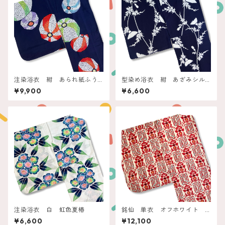
注染浴衣 紺 あられ紙ふう
型染め浴衣 紺 あざみシル
せん
エット
¥9,900
¥6,600
注染浴衣 白 虹色夏椿
銘仙 単衣 オフホワイト
赤い四角と抽象フラワー
¥6,600
¥12,100