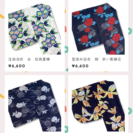
注染浴衣 白 虹色夏椿
型染め浴衣 紺 赤い紫陽花
¥6,600
¥6,600