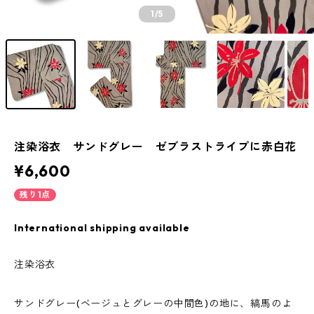
1
/5
注染浴衣 サンドグレー ゼブラストライプに赤白花
¥6,600
残り1点
International shipping available
注染浴衣
サンドグレー(ベージュとグレーの中間色)の地に、縞馬のよ