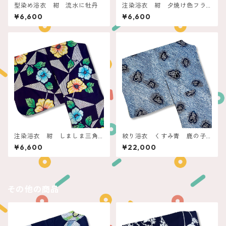
型染め浴衣 紺 流水に牡丹
注染浴衣 紺 夕焼け色フラ
ワー
¥6,600
¥6,600
注染浴衣 紺 しましま三角
絞り浴衣 くすみ青 鹿の子
とお花
にプチ蝶々
¥6,600
¥22,000
その他の商品