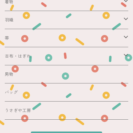
ericoさん
着物
レース足袋
袷
羽織
銘仙
マスキングテープ
単衣
銘仙
帯
紬
銘仙
防虫香
夏
その他
名古屋帯
古布・はぎれ
その他
紬
浴衣
袋帯
切売り
男物
その他
夏着物
銘仙
昼夜帯
銘仙集め
バッグ
銘仙
夏帯
木綿・麻
うさぎや工房
半幅帯