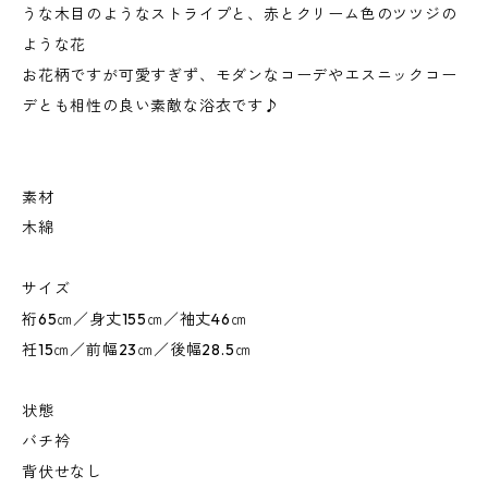
うな木目のようなストライプと、赤とクリーム色のツツジの
ような花
お花柄ですが可愛すぎず、モダンなコーデやエスニックコー
デとも相性の良い素敵な浴衣です♪
素材
木綿
サイズ
裄65㎝／身丈155㎝／袖丈46㎝
衽15㎝／前幅23㎝／後幅28.5㎝
状態
バチ衿
背伏せなし