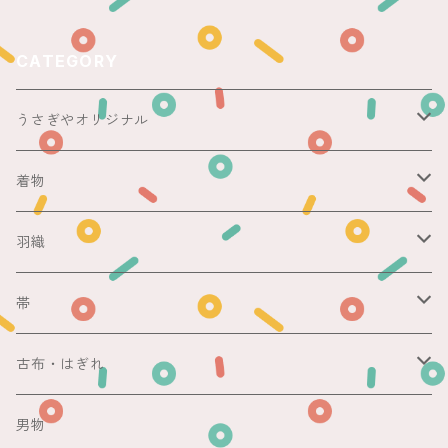
CATEGORY
うさぎやオリジナル
ericoさん
着物
レース足袋
袷
羽織
銘仙
マスキングテープ
単衣
銘仙
帯
紬
銘仙
防虫香
夏
その他
名古屋帯
古布・はぎれ
その他
紬
浴衣
袋帯
切売り
男物