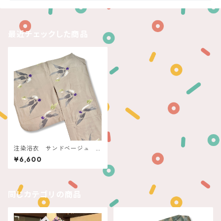
最近チェックした商品
注染浴衣 サンドベージュ
小鳥
¥6,600
同じカテゴリの商品