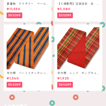
夏着物 アイボリー ペール
【Ｓ様専用】注染浴衣 白
ボタニカル
赤いレトロフラワー
¥11,550
¥3,080
30%OFF
30%OFF
半巾帯 バーミリオンオレン
半巾帯 レッド ポップチェ
ジ ネイビー縞
ック
¥1,540
¥1,925
30%OFF
30%OFF