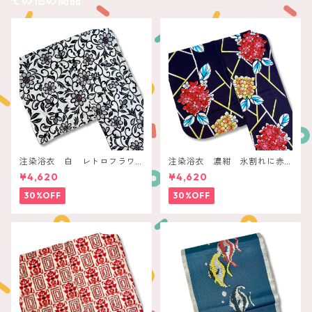
その他の商品
注染浴衣 白 レトロフラワ
注染浴衣 濃紺 氷割れに赤
ー唐草
黄の紫陽花
¥4,620
¥4,620
30%OFF
30%OFF