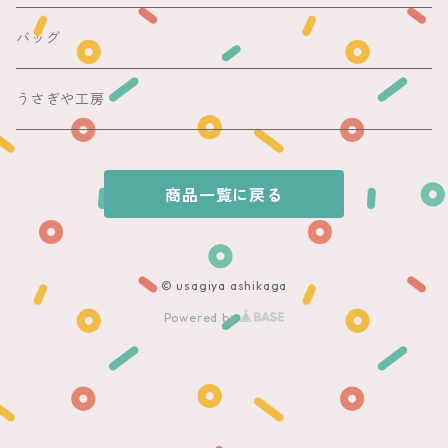
その他
夏着物
銘仙
昼夜帯
銘仙集め
バッグ
銘仙
夏帯
木綿・麻
うさぎや工房
半幅帯
商品一覧に戻る
単帯
© usagiya ashikaga
Powered by