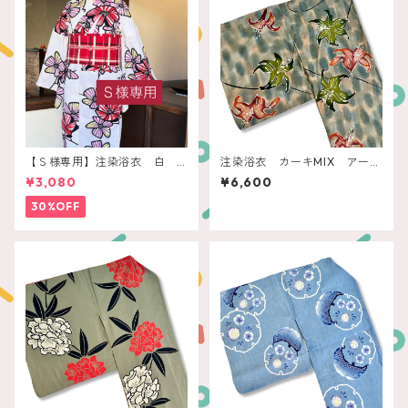
【Ｓ様専用】注染浴衣 白
注染浴衣 カーキMIX アース
赤いレトロフラワー
カラーリリー
¥3,080
¥6,600
30%OFF