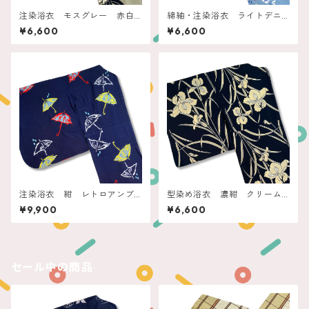
注染浴衣 モスグレー 赤白
綿紬・注染浴衣 ライトデニ
の石楠花
ムブルー 雪輪に撫子
¥6,600
¥6,600
注染浴衣 紺 レトロアンブ
型染め浴衣 濃紺 クリーム
レラ
菖蒲
¥9,900
¥6,600
セール中の商品