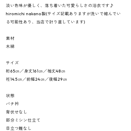
淡い色味が優しく、落ち着いた可愛らしさの浴衣です♪
hiromichi nakano製(サイズ記載ありますが洗いで縮んでい
る可能性あり、当店で計り直しています)
素材
木綿
サイズ
裄65㎝／身丈161㎝／袖丈48㎝
衽14.5㎝／前幅24㎝／後幅29㎝
状態
バチ衿
背伏せなし
部分ミシン仕立て
目立つ難なし