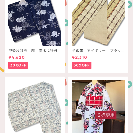
型染め浴衣 紺 流水に牡丹
半巾帯 アイボリー ブラウ
ンチェック
¥4,620
¥2,310
30%OFF
30%OFF