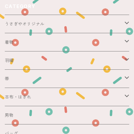
CATEGORY
うさぎやオリジナル
ericoさん
着物
レース足袋
袷
羽織
銘仙
マスキングテープ
単衣
銘仙
帯
紬
銘仙
防虫香
夏
その他
名古屋帯
古布・はぎれ
その他
紬
浴衣
袋帯
切売り
男物
その他
夏着物
銘仙
昼夜帯
銘仙集め
バッグ