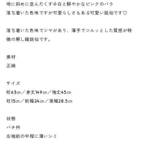
地に斜めに並んだくすみ白と鮮やかなピンクのバラ
落ち着いた色味ですが可愛らしさもある可愛い銘仙です♡
落ち着いた色味でツヤがあり、薄手でツルッとした質感が特
徴の解し織銘仙です。
素材
正絹
サイズ
裄63㎝／身丈149㎝／袖丈45㎝
衽15㎝／前幅24㎝／後幅28.5㎝
状態
バチ衿
左袖前の中程に薄いシミ