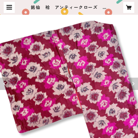
銘仙 袷 アンティークローズ ロ
ーズライン | usagiya ashikaga