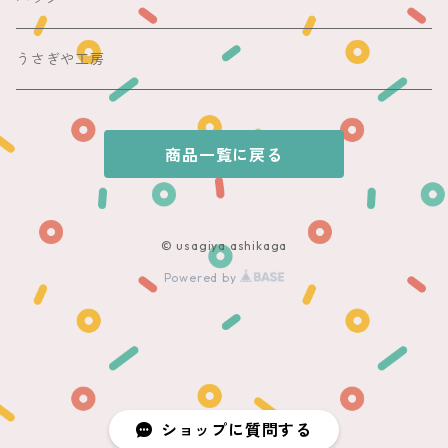
銘仙
夏帯
木綿・麻
うさぎや工房
半幅帯
商品一覧に戻る
単帯
© usagiya ashikaga
Powered by
ショップに質問する