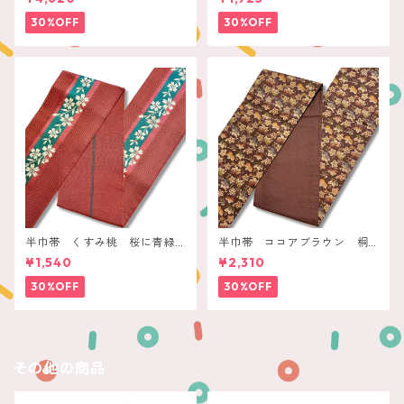
30%OFF
30%OFF
半巾帯 くすみ桃 桜に青緑
半巾帯 ココアブラウン 桐
ライン
の花
¥1,540
¥2,310
30%OFF
30%OFF
その他の商品