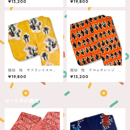
¥13,200
¥19,800
銘仙 袷 サフランイエロ
銘仙 袷 クロムオレンジ
ー 筆タッチアート
つぼ壺ツボ
¥19,800
¥13,200
セール中の商品