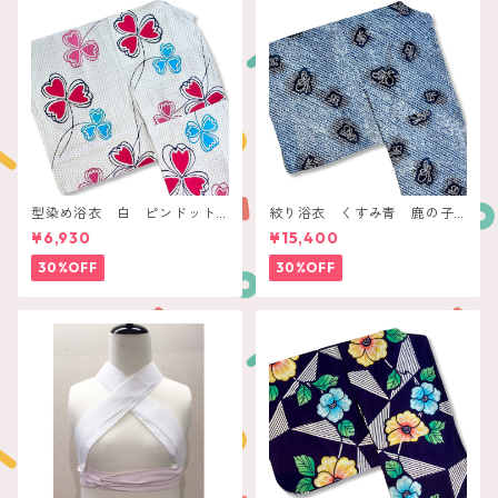
型染め浴衣 白 ピンドット
絞り浴衣 くすみ青 鹿の子
にクローバー
にプチ蝶々
¥6,930
¥15,400
30%OFF
30%OFF