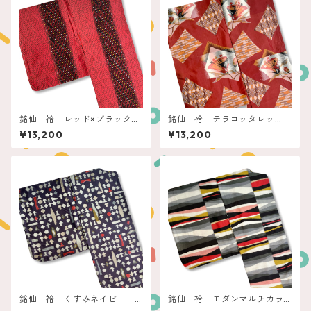
銘仙 袷 レッド×ブラック
銘仙 袷 テラコッタレッ
立涌に水玉
ド モダン洋花とレンガ
¥13,200
¥13,200
銘仙 袷 くすみネイビー
銘仙 袷 モダンマルチカラ
幾何学
ー ウェーブボーダー