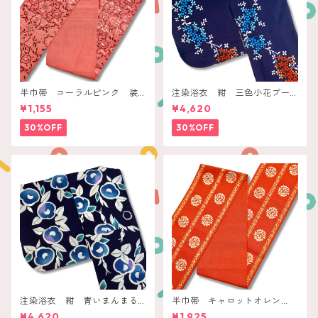
半巾帯 コーラルピンク 装
注染浴衣 紺 三色小花ブー
飾ボタニカル
ケ
¥1,155
¥4,620
30%OFF
30%OFF
注染浴衣 紺 青いまんまる
半巾帯 キャロットオレン
椿
ジ 花丸と唐草ライン
¥4,620
¥1,925