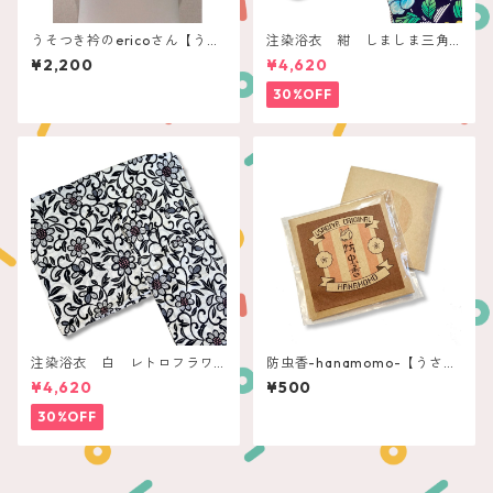
うそつき衿のericoさん【うさ
注染浴衣 紺 しましま三角
ぎやoriginal】
とお花
¥2,200
¥4,620
30%OFF
注染浴衣 白 レトロフラワ
防虫香-hanamomo-【うさぎ
ー唐草
やoriginal】
¥4,620
¥500
30%OFF