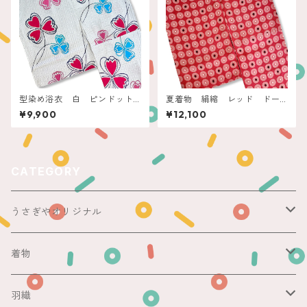
型染め浴衣 白 ピンドット
夏着物 絹縮 レッド ドー
にクローバー
ナツドット
¥9,900
¥12,100
CATEGORY
うさぎやオリジナル
ericoさん
着物
レース足袋
袷
羽織