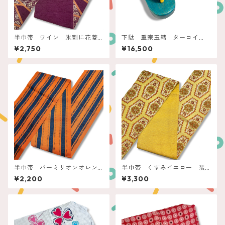
半巾帯 ワイン 氷割に花菱
下駄 重宗玉緒 ターコイ
亀甲
ズ フラワー刺繍
¥2,750
¥16,500
半巾帯 バーミリオンオレン
半巾帯 くすみイエロー 装
ジ ネイビー縞
飾花亀甲
¥2,200
¥3,300