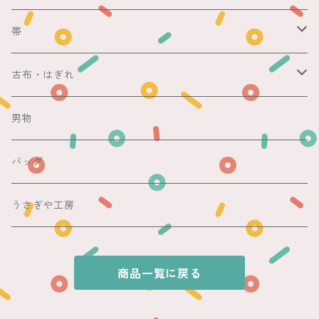
銘仙
マスキングテープ
単衣
銘仙
帯
紬
銘仙
防虫香
夏
その他
名古屋帯
古布・はぎれ
その他
紬
浴衣
袋帯
切売り
男物
その他
夏着物
銘仙
昼夜帯
銘仙集め
バッグ
銘仙
夏帯
木綿・麻
うさぎや工房
半幅帯
商品一覧に戻る
単帯