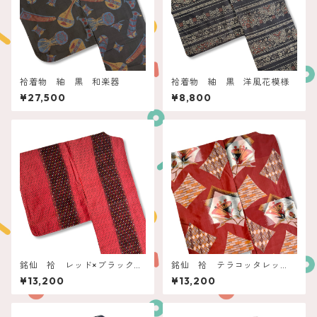
袷着物 紬 黒 和楽器
袷着物 紬 黒 洋風花模様
¥27,500
¥8,800
銘仙 袷 レッド×ブラック
銘仙 袷 テラコッタレッ
立涌に水玉
ド モダン洋花とレンガ
¥13,200
¥13,200