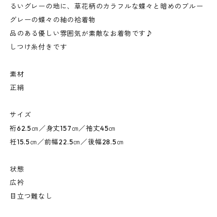
るいグレーの地に、草花柄のカラフルな蝶々と暗めのブルー
グレーの蝶々の紬の袷着物
品のある優しい雰囲気が素敵なお着物です♪
しつけ糸付きです
素材
正絹
サイズ
裄62.5㎝／身丈157㎝／袖丈45㎝
衽15.5㎝／前幅22.5㎝／後幅28.5㎝
状態
広衿
目立つ難なし