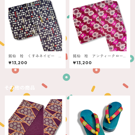
銘仙 袷 くすみネイビー
銘仙 袷 アンティークロー
幾何学
ズ ローズライン
¥13,200
¥13,200
その他の商品