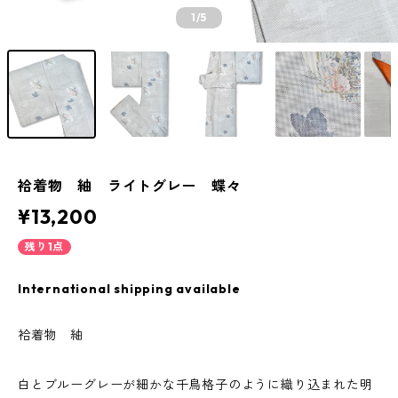
1
/5
袷着物 紬 ライトグレー 蝶々
¥13,200
残り1点
International shipping available
袷着物 紬
白とブルーグレーが細かな千鳥格子のように織り込まれた明