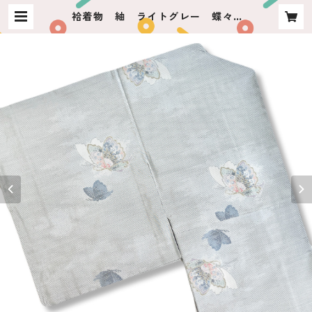
袷着物 紬 ライトグレー 蝶々 |
usagiya ashikaga