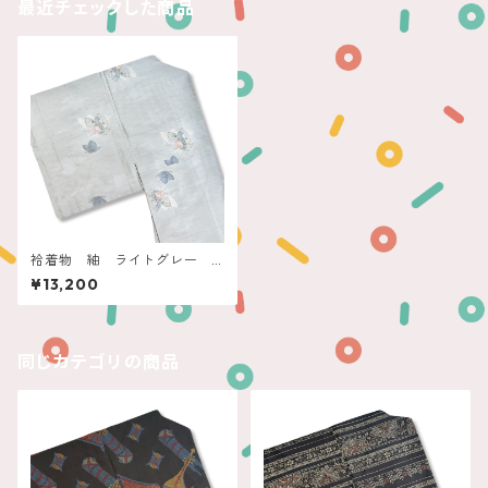
最近チェックした商品
袷着物 紬 ライトグレー
蝶々
¥13,200
同じカテゴリの商品